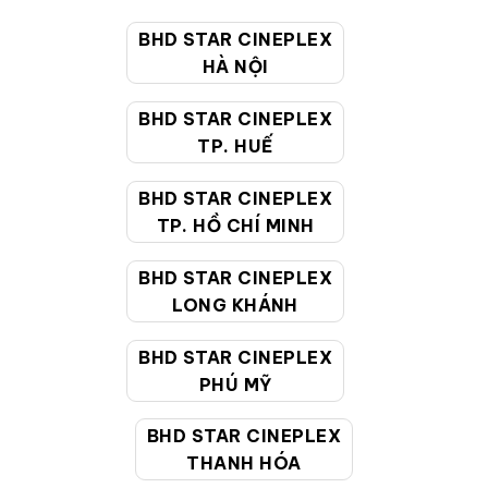
trình khuyến mãi.
BHD STAR CINEPLEX
HÀ NỘI
Đặt vé xem phim khuya ngay hôm nay
Truy cập:
https://www.bhdstar.vn
BHD STAR CINEPLEX
TP. HUẾ
Hoặc mua vé trực tiếp tại quầy BHD Star gần bạn
Lựa chọn suất chiếu sau 22h để tận hưởng ưu đãi
BHD STAR CINEPLEX
vé khuya chỉ từ 50K
TP. HỒ CHÍ MINH
BHD STAR CINEPLEX
LONG KHÁNH
BHD STAR CINEPLEX
PHÚ MỸ
BHD STAR CINEPLEX
THANH HÓA