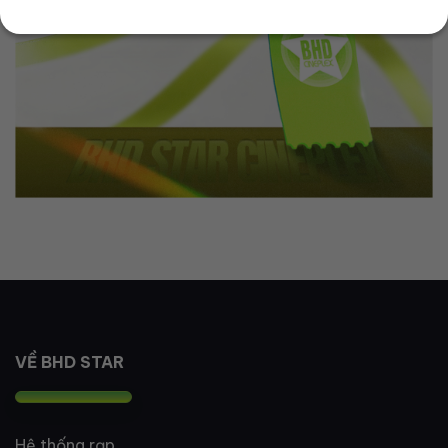
VỀ BHD STAR
Hệ thống rạp