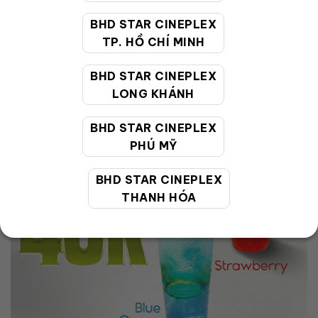
cho bạn 4 hương vị mới bắp mới ! 3 vị bắp rang: Ngọt (truyền
BHD STAR CINEPLEX
thống): Vị dịu […]
TP. HỒ CHÍ MINH
BHD STAR CINEPLEX
LONG KHÁNH
BHD STAR CINEPLEX
PHÚ MỸ
BHD STAR CINEPLEX
THANH HÓA