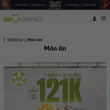
Skip
to
content
BHDStar
/
Món ăn
Món ăn