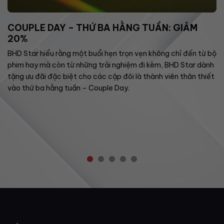
COUPLE DAY – THỨ BA HẰNG TUẦN: GIẢM
20%
BHD Star hiểu rằng một buổi hẹn trọn vẹn không chỉ đến từ bộ
phim hay mà còn từ những trải nghiệm đi kèm, BHD Star dành
tặng ưu đãi đặc biệt cho các cặp đôi là thành viên thân thiết
vào thứ ba hằng tuần – Couple Day.