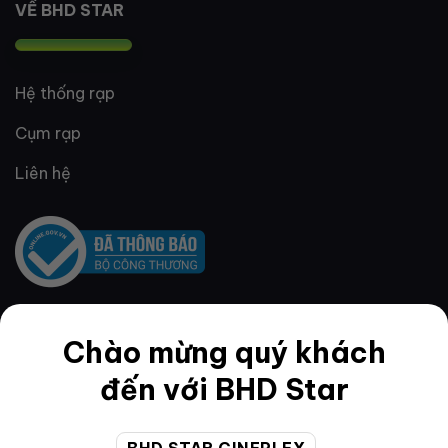
VỀ BHD STAR
Hệ thống rạp
Cụm rạp
Liên hệ
Chào mừng quý khách
QUY ĐỊNH & ĐIỀU KHOẢN
đến với BHD Star
Quy định thành viên