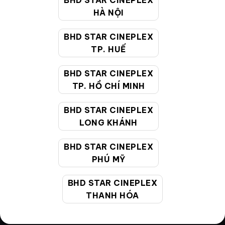
BHD STAR CINEPLEX
HÀ NỘI
Điều khoản
Hướng dẫn đặt vé trực tuyến
BHD STAR CINEPLEX
TP. HUẾ
Quy định và chính sách chung
BHD STAR CINEPLEX
Chính sách bảo vệ thông tin cá nhân của người tiêu
TP. HỒ CHÍ MINH
dùng
BHD STAR CINEPLEX
CHĂM SÓC KHÁCH HÀNG
LONG KHÁNH
BHD STAR CINEPLEX
Hotline:
19002099
PHÚ MỸ
Giờ làm việc:
9:00 - 22:00 (Tất cả các ngày bao
gồm cả Lễ, Tết)
BHD STAR CINEPLEX
Email hỗ trợ:
cskh@bhdstar.vn
THANH HÓA
MẠNG XÃ HỘI