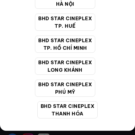
Điều khoản
HÀ NỘI
Hướng dẫn đặt vé trực tuyến
BHD STAR CINEPLEX
Quy định và chính sách chung
TP. HUẾ
Chính sách bảo vệ thông tin cá nhân của người tiêu
BHD STAR CINEPLEX
dùng
TP. HỒ CHÍ MINH
BHD STAR CINEPLEX
CHĂM SÓC KHÁCH HÀNG
LONG KHÁNH
BHD STAR CINEPLEX
Hotline:
19002099
PHÚ MỸ
Giờ làm việc:
9:00 - 22:00 (Tất cả các ngày bao
gồm cả Lễ, Tết)
BHD STAR CINEPLEX
Email hỗ trợ:
cskh@bhdstar.vn
THANH HÓA
MẠNG XÃ HỘI