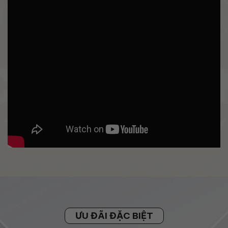
ƯU ĐÃI ĐẶC BIỆT