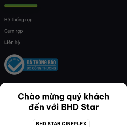
Hệ thống rạp
Cụm rạp
Liên hệ
QUY ĐỊNH & ĐIỀU KHOẢN
Chào mừng quý khách
đến với BHD Star
Quy định thành viên
BHD STAR CINEPLEX