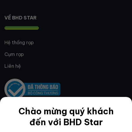
VỀ BHD STAR
Hệ thống rạp
Cụm rạp
Liên hệ
Chào mừng quý khách
QUY ĐỊNH & ĐIỀU KHOẢN
đến với BHD Star