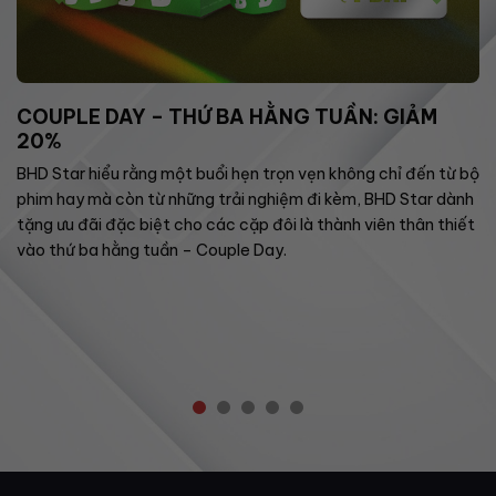
COUPLE DAY – THỨ BA HẰNG TUẦN: GIẢM
20%
BHD Star hiểu rằng một buổi hẹn trọn vẹn không chỉ đến từ bộ
phim hay mà còn từ những trải nghiệm đi kèm, BHD Star dành
tặng ưu đãi đặc biệt cho các cặp đôi là thành viên thân thiết
vào thứ ba hằng tuần – Couple Day.