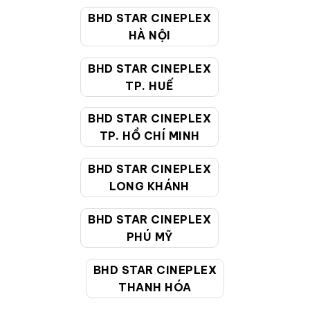
BHD STAR CINEPLEX
Quy định thành viên
HÀ NỘI
Điều khoản
BHD STAR CINEPLEX
Hướng dẫn đặt vé trực tuyến
TP. HUẾ
Quy định và chính sách chung
BHD STAR CINEPLEX
TP. HỒ CHÍ MINH
Chính sách bảo vệ thông tin cá nhân của người tiêu
dùng
BHD STAR CINEPLEX
LONG KHÁNH
CHĂM SÓC KHÁCH HÀNG
BHD STAR CINEPLEX
PHÚ MỸ
Hotline:
19002099
Giờ làm việc:
9:00 - 22:00 (Tất cả các ngày bao
BHD STAR CINEPLEX
gồm cả Lễ, Tết)
THANH HÓA
Email hỗ trợ:
cskh@bhdstar.vn