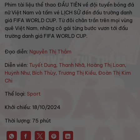
Phim tài liệu thể thao ĐẦU TIÊN về đội tuyển bóng đá
nữ Việt Nam và tấm vé LỊCH SỬ đến đấu trường danh
giá FIFA WORLD CUP. Từ đôi chân trần trên mọi vùng
quê Việt Nam, những cô gái từng bước vươn tới đấu
trường danh giá FIFA WORLD CUP.
Đạo diễn:
Nguyễn Thị Thắm
Diễn viên:
Tuyết Dung
,
Thanh Nhã
,
Hoàng Thị Loan
,
Huỳnh Như
,
Bích Thùy
,
Trương Thị Kiều
,
Đoàn Thị Kim
Chi
Thể loại:
Sport
Khởi chiếu:
18/10/2024
Thời lượng:
75 phút