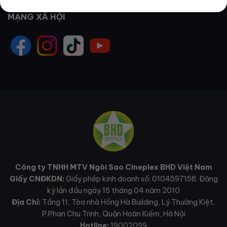
MẠNG XÃ HỘI
Công ty TNHH MTV Ngôi Sao Cineplex BHD Việt Nam
Giấy CNĐKDN:
Giấy phép kinh doanh số: 0104597158. Đăng
ký lần đầu ngày 15 tháng 04 năm 2010
Địa Chỉ:
Tầng 11, Tòa nhà Hồng Hà Building, Lý Thường Kiệt,
P.Phan Chu Trinh, Quận Hoàn Kiếm, Hà Nội
Hotline:
19002099