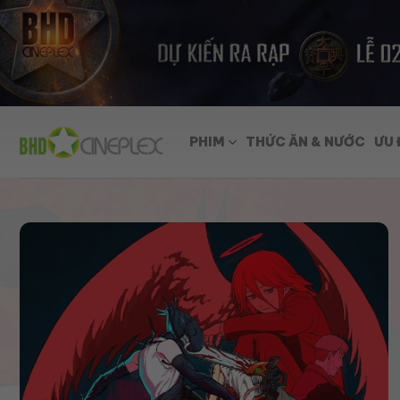
Skip
to
content
PHIM
THỨC ĂN & NƯỚC
ƯU 