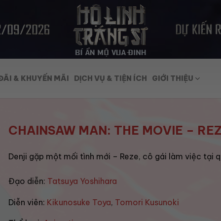
ĐÃI & KHUYẾN MÃI
DỊCH VỤ & TIỆN ÍCH
GIỚI THIỆU
CHAINSAW MAN: THE MOVIE – RE
Denji gặp một mối tình mới – Reze, cô gái làm việc tại 
Đạo diễn:
Tatsuya Yoshihara
Diễn viên:
Kikunosuke Toya
,
Tomori Kusunoki