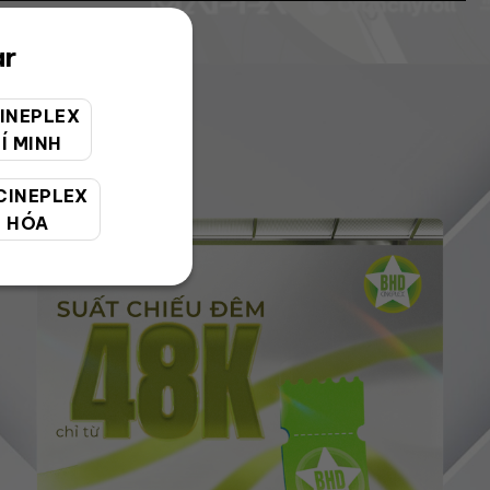
ar
INEPLEX
Í MINH
CINEPLEX
 HÓA