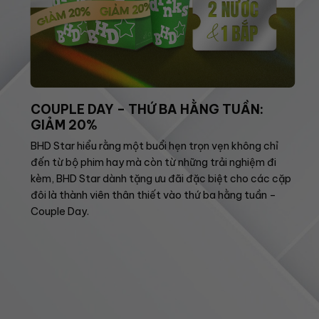
COUPLE DAY – THỨ BA HẰNG TUẦN:
GIẢM 20%
BHD Star hiểu rằng một buổi hẹn trọn vẹn không chỉ
đến từ bộ phim hay mà còn từ những trải nghiệm đi
kèm, BHD Star dành tặng ưu đãi đặc biệt cho các cặp
đôi là thành viên thân thiết vào thứ ba hằng tuần –
Couple Day.