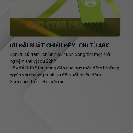
ƯU ĐÃI SUẤT CHIẾU ĐÊM, CHỈ TỪ 48K
Bạn là “cú đêm” chính hiệu? Bạn đang tìm một trải
nghiệm thú vị sau 22h?
Hãy để BHD Star mang đến cho bạn một đêm hè đúng
nghĩa với chương trình Ưu đãi xuất chiếu đêm.
Xem phim trễ – Giá cực mê