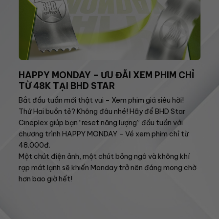
HAPPY MONDAY – ƯU ĐÃI XEM PHIM CHỈ
TỪ 48K TẠI BHD STAR
Bắt đầu tuần mới thật vui – Xem phim giá siêu hời!
Thứ Hai buồn tẻ? Không đâu nhé! Hãy để BHD Star
Cineplex giúp bạn “reset năng lượng” đầu tuần với
chương trình HAPPY MONDAY – Vé xem phim chỉ từ
48.000đ.
Một chút điện ảnh, một chút bỏng ngô và không khí
rạp mát lạnh sẽ khiến Monday trở nên đáng mong chờ
hơn bao giờ hết!