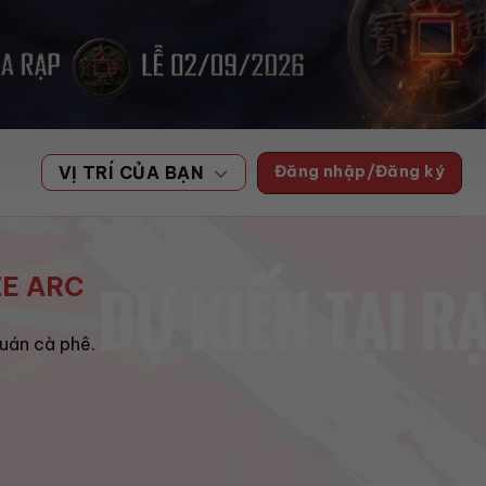
Đăng nhập/Đăng ký
VỊ TRÍ CỦA BẠN
ZE ARC
quán cà phê.