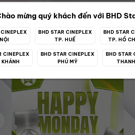
hào mừng quý khách đến với BHD St
 CINEPLEX
BHD STAR CINEPLEX
BHD STAR C
 NỘI
TP. HUẾ
TP. HỒ CH
ƯU ĐÃI ĐẶC BIỆT
R CINEPLEX
BHD STAR CINEPLEX
BHD STAR 
 KHÁNH
PHÚ MỸ
THANH