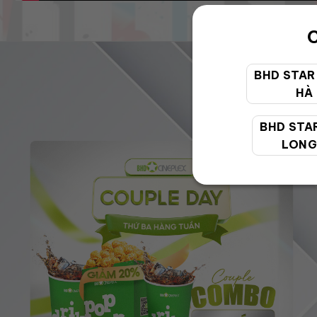
C
BHD STAR
HÀ
BHD STA
LONG