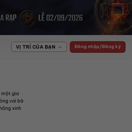
Đăng nhập/Đăng ký
VỊ TRÍ CỦA BẠN
h một gia
đóng vai bà
không xinh