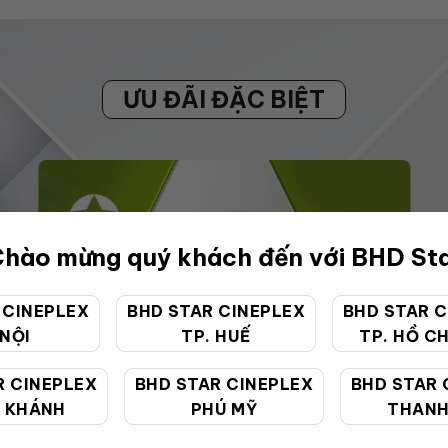
ƯU ĐÃI ĐẶC BIỆT
hào mừng quý khách đến với BHD St
 CINEPLEX
BHD STAR CINEPLEX
BHD STAR C
 NỘI
TP. HUẾ
TP. HỒ CH
R CINEPLEX
BHD STAR CINEPLEX
BHD STAR 
 KHÁNH
PHÚ MỸ
THANH