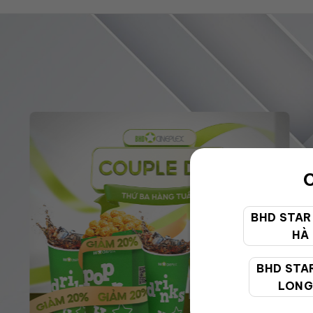
C
BHD STAR
HÀ
BHD STA
LONG