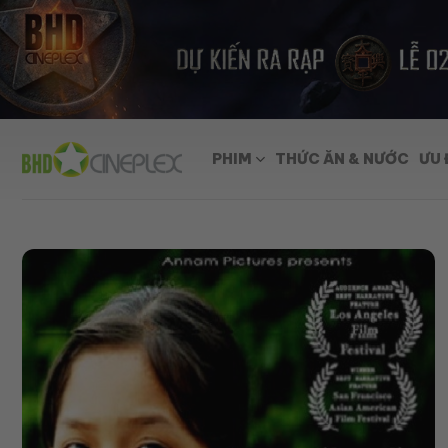
Skip
to
content
PHIM
THỨC ĂN & NƯỚC
ƯU 