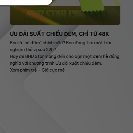
ƯU ĐÃI SUẤT CHIẾU ĐÊM, CHỈ TỪ 48K
Bạn là “cú đêm” chính hiệu? Bạn đang tìm một trải
nghiệm thú vị sau 22h?
Hãy để BHD Star mang đến cho bạn một đêm hè đúng
nghĩa với chương trình Ưu đãi xuất chiếu đêm.
Xem phim trễ – Giá cực mê