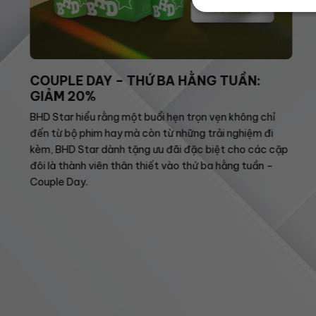
COUPLE DAY – THỨ BA HẰNG TUẦN:
GIẢM 20%
BHD Star hiểu rằng một buổi hẹn trọn vẹn không chỉ
đến từ bộ phim hay mà còn từ những trải nghiệm đi
kèm, BHD Star dành tặng ưu đãi đặc biệt cho các cặp
đôi là thành viên thân thiết vào thứ ba hằng tuần –
Couple Day.