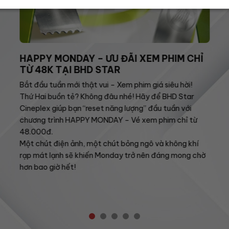
HAPPY MONDAY – ƯU ĐÃI XEM PHIM CHỈ
TỪ 48K TẠI BHD STAR
Bắt đầu tuần mới thật vui – Xem phim giá siêu hời!
Thứ Hai buồn tẻ? Không đâu nhé! Hãy để BHD Star
Cineplex giúp bạn “reset năng lượng” đầu tuần với
chương trình HAPPY MONDAY – Vé xem phim chỉ từ
48.000đ.
Một chút điện ảnh, một chút bỏng ngô và không khí
rạp mát lạnh sẽ khiến Monday trở nên đáng mong chờ
hơn bao giờ hết!