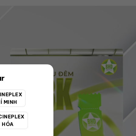
ar
INEPLEX
Í MINH
CINEPLEX
 HÓA