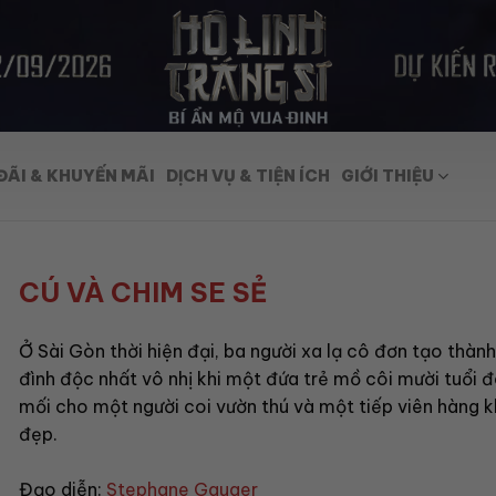
ĐÃI & KHUYẾN MÃI
DỊCH VỤ & TIỆN ÍCH
GIỚI THIỆU
CÚ VÀ CHIM SE SẺ
Ở Sài Gòn thời hiện đại, ba người xa lạ cô đơn tạo thàn
đình độc nhất vô nhị khi một đứa trẻ mồ côi mười tuổi 
mối cho một người coi vườn thú và một tiếp viên hàng 
đẹp.
Đạo diễn:
Stephane Gauger