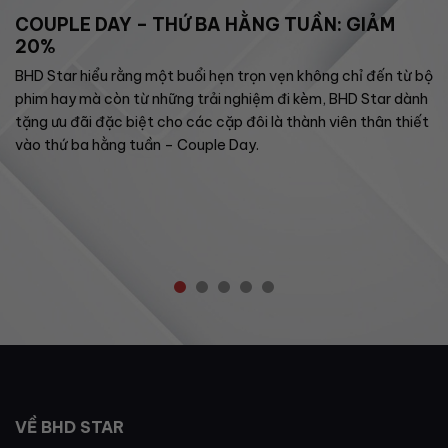
COUPLE DAY – THỨ BA HẰNG TUẦN: GIẢM
20%
BHD Star hiểu rằng một buổi hẹn trọn vẹn không chỉ đến từ bộ
phim hay mà còn từ những trải nghiệm đi kèm, BHD Star dành
tặng ưu đãi đặc biệt cho các cặp đôi là thành viên thân thiết
vào thứ ba hằng tuần – Couple Day.
VỀ BHD STAR