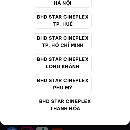
HÀ NỘI
Hướng dẫn đặt vé trực tuyến
BHD STAR CINEPLEX
Quy định và chính sách chung
TP. HUẾ
Chính sách bảo vệ thông tin cá nhân của người tiêu
BHD STAR CINEPLEX
dùng
TP. HỒ CHÍ MINH
CHĂM SÓC KHÁCH HÀNG
BHD STAR CINEPLEX
LONG KHÁNH
BHD STAR CINEPLEX
Hotline:
19002099
PHÚ MỸ
Giờ làm việc:
9:00 - 22:00 (Tất cả các ngày bao
gồm cả Lễ, Tết)
BHD STAR CINEPLEX
Email hỗ trợ:
cskh@bhdstar.vn
THANH HÓA
MẠNG XÃ HỘI