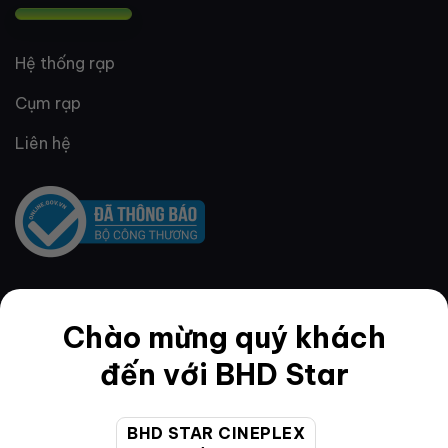
Hệ thống rạp
Cụm rạp
Liên hệ
QUY ĐỊNH & ĐIỀU KHOẢN
Chào mừng quý khách
đến với BHD Star
Quy định thành viên
BHD STAR CINEPLEX
Điều khoản