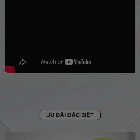
ƯU ĐÃI ĐẶC BIỆT