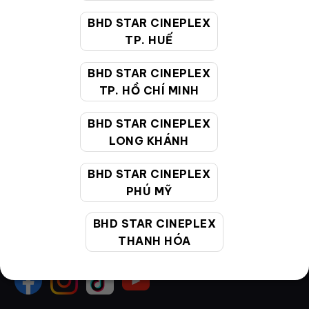
Quy định và chính sách chung
BHD STAR CINEPLEX
TP. HUẾ
Chính sách bảo vệ thông tin cá nhân của người tiêu
dùng
BHD STAR CINEPLEX
TP. HỒ CHÍ MINH
CHĂM SÓC KHÁCH HÀNG
BHD STAR CINEPLEX
LONG KHÁNH
Hotline:
19002099
BHD STAR CINEPLEX
Giờ làm việc:
9:00 - 22:00 (Tất cả các ngày bao
PHÚ MỸ
gồm cả Lễ, Tết)
Email hỗ trợ:
cskh@bhdstar.vn
BHD STAR CINEPLEX
THANH HÓA
MẠNG XÃ HỘI