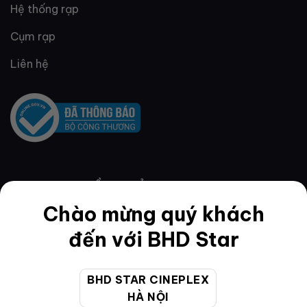
Hệ thống rạp
Cụm rạp
Liên hệ
QUY ĐỊNH & ĐIỀU KHOẢN
Chào mừng quý khách
đến với BHD Star
Quy định thành viên
Điều khoản
BHD STAR CINEPLEX
HÀ NỘI
Hướng dẫn đặt vé trực tuyến