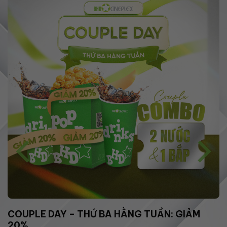
COUPLE DAY – THỨ BA HẰNG TUẦN: GIẢM
20%