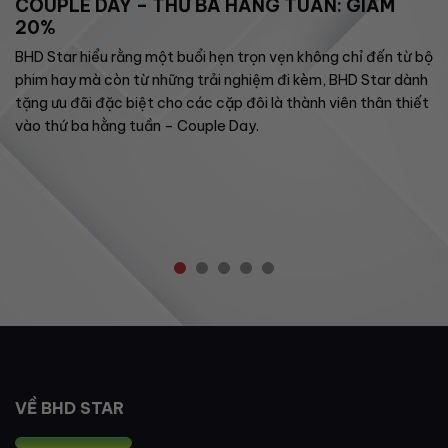
COUPLE DAY – THỨ BA HẰNG TUẦN: GIẢM
20%
BHD Star hiểu rằng một buổi hẹn trọn vẹn không chỉ đến từ bộ
phim hay mà còn từ những trải nghiệm đi kèm, BHD Star dành
tặng ưu đãi đặc biệt cho các cặp đôi là thành viên thân thiết
vào thứ ba hằng tuần – Couple Day.
VỀ BHD STAR