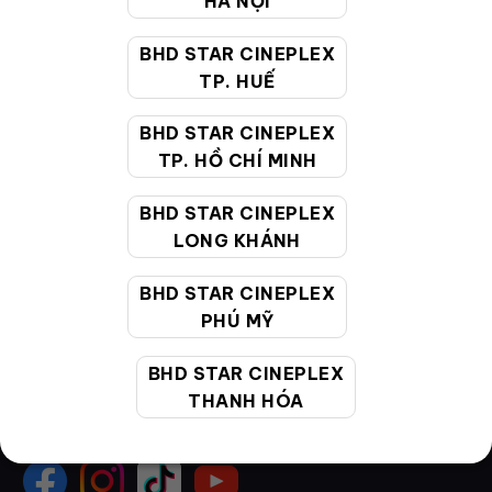
HÀ NỘI
Hướng dẫn đặt vé trực tuyến
BHD STAR CINEPLEX
Quy định và chính sách chung
TP. HUẾ
Chính sách bảo vệ thông tin cá nhân của người tiêu
BHD STAR CINEPLEX
dùng
TP. HỒ CHÍ MINH
CHĂM SÓC KHÁCH HÀNG
BHD STAR CINEPLEX
LONG KHÁNH
Hotline:
19002099
BHD STAR CINEPLEX
Giờ làm việc:
9:00 - 22:00 (Tất cả các ngày bao
PHÚ MỸ
gồm cả Lễ, Tết)
Email hỗ trợ:
cskh@bhdstar.vn
BHD STAR CINEPLEX
THANH HÓA
MẠNG XÃ HỘI