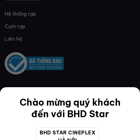
Hệ thống rạp
Cụm rạp
Liên hệ
QUY ĐỊNH & ĐIỀU KHOẢN
Chào mừng quý khách
đến với BHD Star
Quy định thành viên
BHD STAR CINEPLEX
Điều khoản