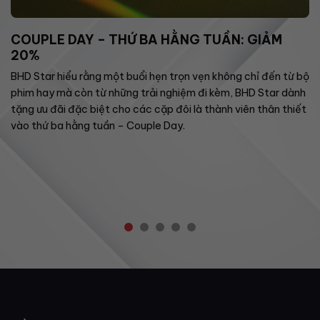
COUPLE DAY – THỨ BA HẰNG TUẦN: GIẢM
20%
BHD Star hiểu rằng một buổi hẹn trọn vẹn không chỉ đến từ bộ
phim hay mà còn từ những trải nghiệm đi kèm, BHD Star dành
tặng ưu đãi đặc biệt cho các cặp đôi là thành viên thân thiết
vào thứ ba hằng tuần – Couple Day.