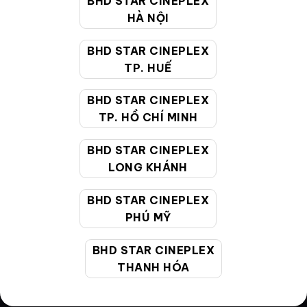
BHD STAR CINEPLEX
HÀ NỘI
Điều khoản
Hướng dẫn đặt vé trực tuyến
BHD STAR CINEPLEX
TP. HUẾ
Quy định và chính sách chung
BHD STAR CINEPLEX
Chính sách bảo vệ thông tin cá nhân của người tiêu
TP. HỒ CHÍ MINH
dùng
BHD STAR CINEPLEX
CHĂM SÓC KHÁCH HÀNG
LONG KHÁNH
BHD STAR CINEPLEX
Hotline:
19002099
PHÚ MỸ
Giờ làm việc:
9:00 - 22:00 (Tất cả các ngày bao
gồm cả Lễ, Tết)
BHD STAR CINEPLEX
Email hỗ trợ:
cskh@bhdstar.vn
THANH HÓA
MẠNG XÃ HỘI