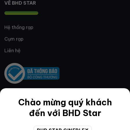
VỀ BHD STAR
Hệ thống rạp
Cụm rạp
Liên hệ
Chào mừng quý khách
QUY ĐỊNH & ĐIỀU KHOẢN
đến với BHD Star
Quy định thành viên