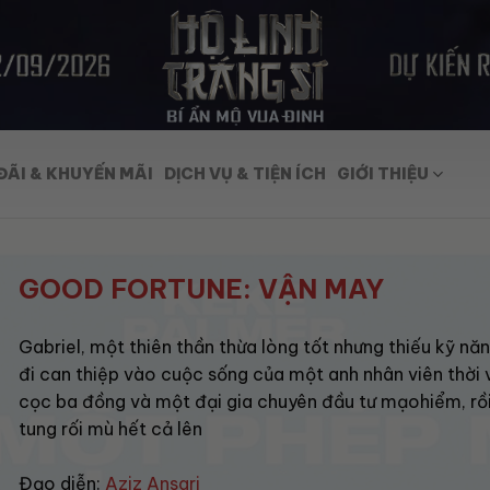
ĐÃI & KHUYẾN MÃI
DỊCH VỤ & TIỆN ÍCH
GIỚI THIỆU
GOOD FORTUNE: VẬN MAY
Gabriel, một thiên thần thừa lòng tốt nhưng thiếu kỹ năn
đi can thiệp vào cuộc sống của một anh nhân viên thời 
cọc ba đồng và một đại gia chuyên đầu tư mạohiểm, rồi
tung rối mù hết cả lên
Đạo diễn:
Aziz Ansari