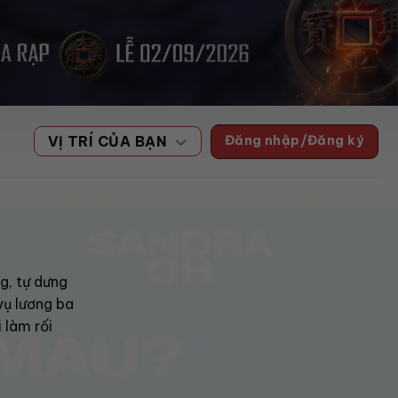
Đăng nhập/Đăng ký
VỊ TRÍ CỦA BẠN
g, tự dưng
vụ lương ba
 làm rối