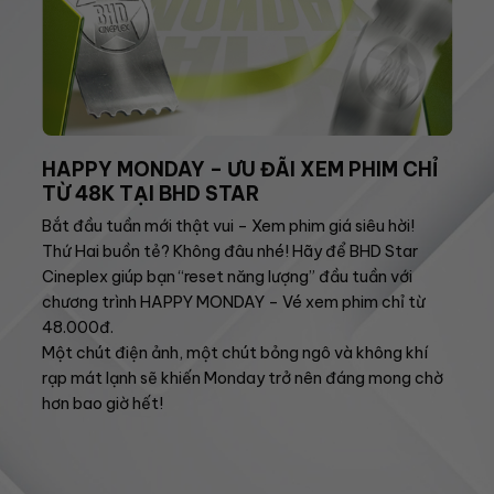
HAPPY MONDAY – ƯU ĐÃI XEM PHIM CHỈ
TỪ 48K TẠI BHD STAR
Bắt đầu tuần mới thật vui – Xem phim giá siêu hời!
Thứ Hai buồn tẻ? Không đâu nhé! Hãy để BHD Star
Cineplex giúp bạn “reset năng lượng” đầu tuần với
chương trình HAPPY MONDAY – Vé xem phim chỉ từ
48.000đ.
Một chút điện ảnh, một chút bỏng ngô và không khí
rạp mát lạnh sẽ khiến Monday trở nên đáng mong chờ
hơn bao giờ hết!