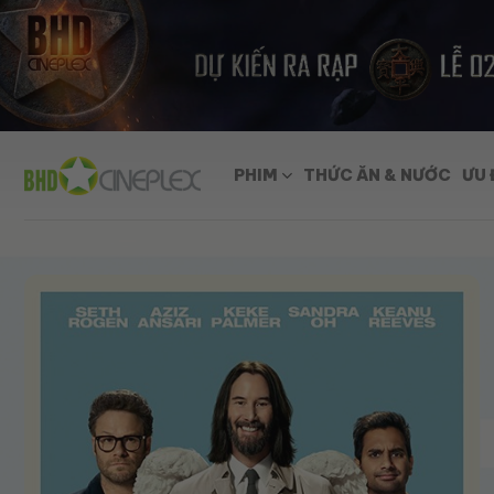
Skip
to
content
PHIM
THỨC ĂN & NƯỚC
ƯU 