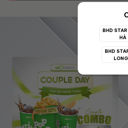
C
BHD STAR
HÀ
BHD STA
LONG