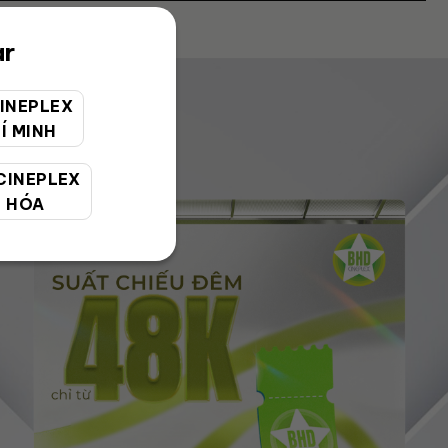
ar
INEPLEX
Í MINH
CINEPLEX
 HÓA