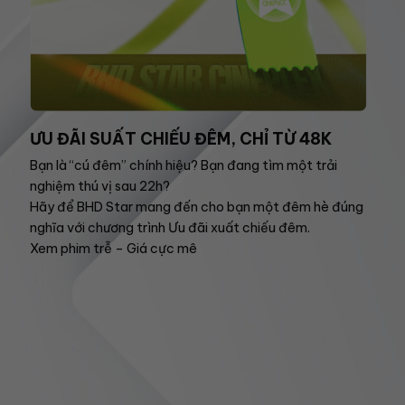
ƯU ĐÃI SUẤT CHIẾU ĐÊM, CHỈ TỪ 48K
Bạn là “cú đêm” chính hiệu? Bạn đang tìm một trải
nghiệm thú vị sau 22h?
Hãy để BHD Star mang đến cho bạn một đêm hè đúng
nghĩa với chương trình Ưu đãi xuất chiếu đêm.
Xem phim trễ – Giá cực mê