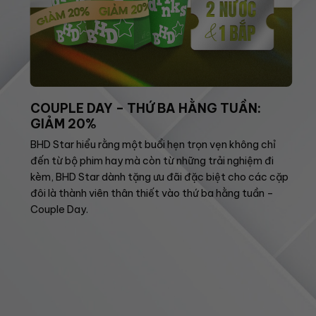
COUPLE DAY – THỨ BA HẰNG TUẦN:
GIẢM 20%
BHD Star hiểu rằng một buổi hẹn trọn vẹn không chỉ
đến từ bộ phim hay mà còn từ những trải nghiệm đi
kèm, BHD Star dành tặng ưu đãi đặc biệt cho các cặp
đôi là thành viên thân thiết vào thứ ba hằng tuần –
Couple Day.