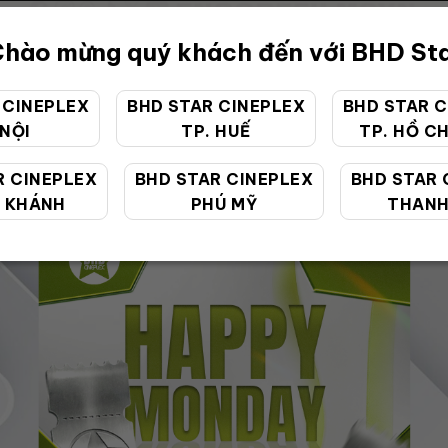
hào mừng quý khách đến với BHD St
 CINEPLEX
BHD STAR CINEPLEX
BHD STAR C
 NỘI
TP. HUẾ
TP. HỒ CH
ƯU ĐÃI ĐẶC BIỆT
R CINEPLEX
BHD STAR CINEPLEX
BHD STAR 
 KHÁNH
PHÚ MỸ
THANH