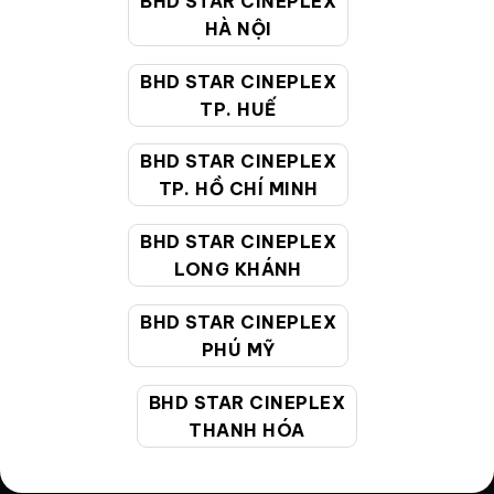
BHD STAR CINEPLEX
HÀ NỘI
Điều khoản
Hướng dẫn đặt vé trực tuyến
BHD STAR CINEPLEX
TP. HUẾ
Quy định và chính sách chung
BHD STAR CINEPLEX
Chính sách bảo vệ thông tin cá nhân của người tiêu
TP. HỒ CHÍ MINH
dùng
BHD STAR CINEPLEX
CHĂM SÓC KHÁCH HÀNG
LONG KHÁNH
BHD STAR CINEPLEX
Hotline:
19002099
PHÚ MỸ
Giờ làm việc:
9:00 - 22:00 (Tất cả các ngày bao
gồm cả Lễ, Tết)
BHD STAR CINEPLEX
Email hỗ trợ:
cskh@bhdstar.vn
THANH HÓA
MẠNG XÃ HỘI