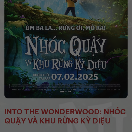
INTO THE WONDERWOOD: NHÓC
QUẬY VÀ KHU RỪNG KỲ DIỆU