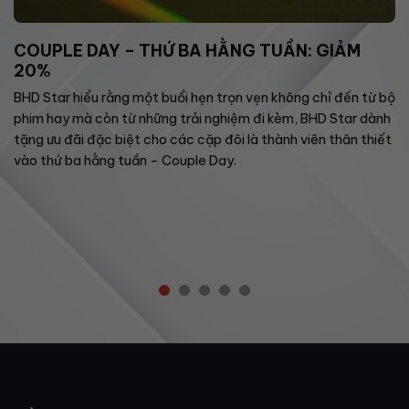
COUPLE DAY – THỨ BA HẰNG TUẦN: GIẢM
20%
BHD Star hiểu rằng một buổi hẹn trọn vẹn không chỉ đến từ bộ
phim hay mà còn từ những trải nghiệm đi kèm, BHD Star dành
tặng ưu đãi đặc biệt cho các cặp đôi là thành viên thân thiết
vào thứ ba hằng tuần – Couple Day.