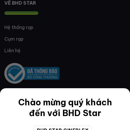
VỀ BHD STAR
Hệ thống rạp
Cụm rạp
Liên hệ
Chào mừng quý khách
QUY ĐỊNH & ĐIỀU KHOẢN
đến với BHD Star
Quy định thành viên