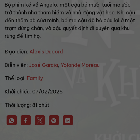
Bộ phim kể về Angelo, một cậu bé mười tuổi mơ ước
trở thành nhà thám hiểm và nhà động vật học. Khi cậu
đến thăm bà của mình, bố mẹ cậu đã bỏ cậu lại ở một
trạm dừng chân, và cậu quyết định đi xuyên qua khu
rừng để tìm họ.
Đạo diễn:
Alexis Ducord
Diễn viên:
José Garcia
,
Yolande Moreau
Thể loại:
Family
Khởi chiếu:
07/02/2025
Thời lượng:
81 phút