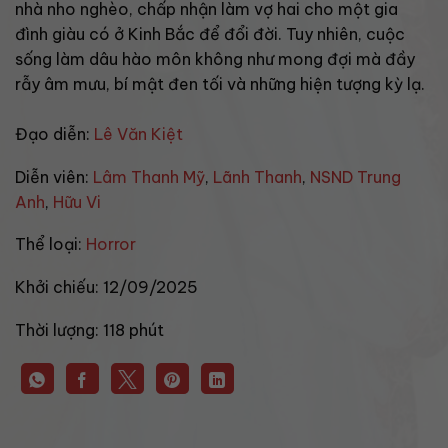
nhà nho nghèo, chấp nhận làm vợ hai cho một gia
đình giàu có ở Kinh Bắc để đổi đời. Tuy nhiên, cuộc
sống làm dâu hào môn không như mong đợi mà đầy
rẫy âm mưu, bí mật đen tối và những hiện tượng kỳ lạ.
Đạo diễn:
Lê Văn Kiệt
Diễn viên:
Lâm Thanh Mỹ
,
Lãnh Thanh
,
NSND Trung
Anh
,
Hữu Vi
Thể loại:
Horror
Khởi chiếu:
12/09/2025
Thời lượng:
118 phút