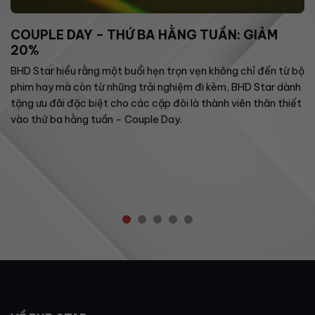
COUPLE DAY – THỨ BA HẰNG TUẦN: GIẢM
20%
BHD Star hiểu rằng một buổi hẹn trọn vẹn không chỉ đến từ bộ
phim hay mà còn từ những trải nghiệm đi kèm, BHD Star dành
tặng ưu đãi đặc biệt cho các cặp đôi là thành viên thân thiết
vào thứ ba hằng tuần – Couple Day.