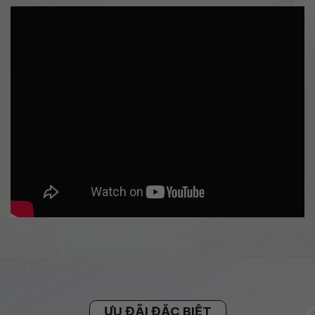
ƯU ĐÃI ĐẶC BIỆT