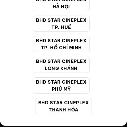
Điều khoản
HÀ NỘI
Hướng dẫn đặt vé trực tuyến
BHD STAR CINEPLEX
TP. HUẾ
Quy định và chính sách chung
Chính sách bảo vệ thông tin cá nhân của người tiêu
BHD STAR CINEPLEX
dùng
TP. HỒ CHÍ MINH
BHD STAR CINEPLEX
CHĂM SÓC KHÁCH HÀNG
LONG KHÁNH
BHD STAR CINEPLEX
Hotline:
19002099
PHÚ MỸ
Giờ làm việc:
9:00 - 22:00 (Tất cả các ngày bao
gồm cả Lễ, Tết)
BHD STAR CINEPLEX
Email hỗ trợ:
cskh@bhdstar.vn
THANH HÓA
MẠNG XÃ HỘI