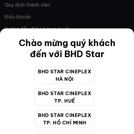
Quy định thành viên
Điều khoản
Hướng dẫn đặt vé trực tuyến
Chào mừng quý khách
Quy định và chính sách chung
đến với BHD Star
Chính sách bảo vệ thông tin cá nhân của người tiêu
dùng
BHD STAR CINEPLEX
CHĂM SÓC KHÁCH HÀNG
HÀ NỘI
BHD STAR CINEPLEX
TP. HUẾ
Hotline:
19002099
Giờ làm việc:
9:00 - 22:00 (Tất cả các ngày bao
BHD STAR CINEPLEX
gồm cả Lễ, Tết)
TP. HỒ CHÍ MINH
Email hỗ trợ:
cskh@bhdstar.vn