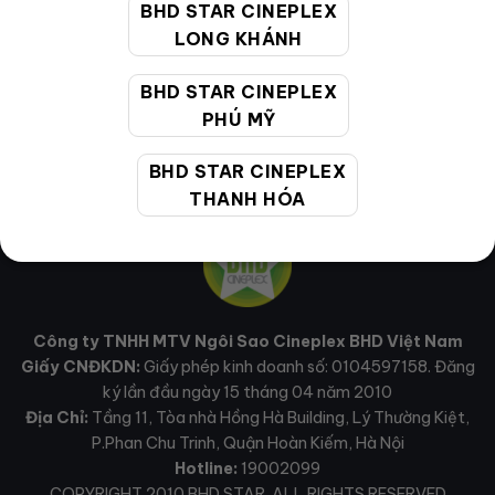
BHD STAR CINEPLEX
MẠNG XÃ HỘI
LONG KHÁNH
BHD STAR CINEPLEX
PHÚ MỸ
BHD STAR CINEPLEX
THANH HÓA
Công ty TNHH MTV Ngôi Sao Cineplex BHD Việt Nam
Giấy CNĐKDN:
Giấy phép kinh doanh số: 0104597158. Đăng
ký lần đầu ngày 15 tháng 04 năm 2010
Địa Chỉ:
Tầng 11, Tòa nhà Hồng Hà Building, Lý Thường Kiệt,
P.Phan Chu Trinh, Quận Hoàn Kiếm, Hà Nội
Hotline:
19002099
COPYRIGHT 2010 BHD STAR. ALL RIGHTS RESERVED