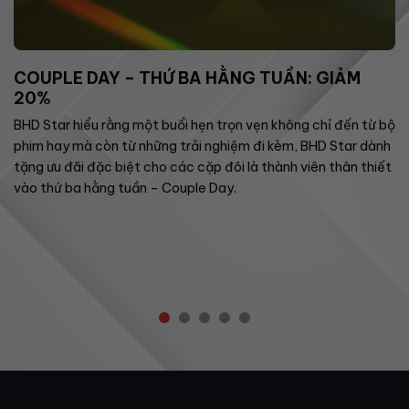
COUPLE DAY – THỨ BA HẰNG TUẦN: GIẢM
20%
BHD Star hiểu rằng một buổi hẹn trọn vẹn không chỉ đến từ bộ
phim hay mà còn từ những trải nghiệm đi kèm, BHD Star dành
tặng ưu đãi đặc biệt cho các cặp đôi là thành viên thân thiết
vào thứ ba hằng tuần – Couple Day.