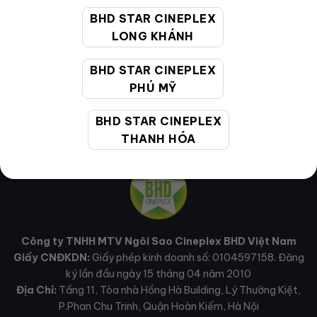
BHD STAR CINEPLEX
MẠNG XÃ HỘI
LONG KHÁNH
BHD STAR CINEPLEX
PHÚ MỸ
BHD STAR CINEPLEX
THANH HÓA
Công ty TNHH MTV Ngôi Sao Cineplex BHD Việt Nam
Giấy CNĐKDN:
Giấy phép kinh doanh số: 0104597158. Đăng
ký lần đầu ngày 15 tháng 04 năm 2010
Địa Chỉ:
Tầng 11, Tòa nhà Hồng Hà Building, Lý Thường Kiệt,
P.Phan Chu Trinh, Quận Hoàn Kiếm, Hà Nội