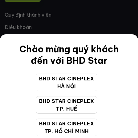
Quy định thành viên
Điều khoản
Hướng dẫn đặt vé trực tuyến
Chào mừng quý khách
Quy định và chính sách chung
đến với BHD Star
Chính sách bảo vệ thông tin cá nhân của người tiêu
dùng
BHD STAR CINEPLEX
HÀ NỘI
CHĂM SÓC KHÁCH HÀNG
BHD STAR CINEPLEX
TP. HUẾ
Hotline:
19002099
Giờ làm việc:
9:00 - 22:00 (Tất cả các ngày bao
BHD STAR CINEPLEX
gồm cả Lễ, Tết)
TP. HỒ CHÍ MINH
Email hỗ trợ:
cskh@bhdstar.vn