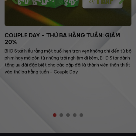
COUPLE DAY – THỨ BA HẰNG TUẦN: GIẢM
20%
BHD Star hiểu rằng một buổi hẹn trọn vẹn không chỉ đến từ bộ
phim hay mà còn từ những trải nghiệm đi kèm, BHD Star dành
tặng ưu đãi đặc biệt cho các cặp đôi là thành viên thân thiết
vào thứ ba hằng tuần – Couple Day.