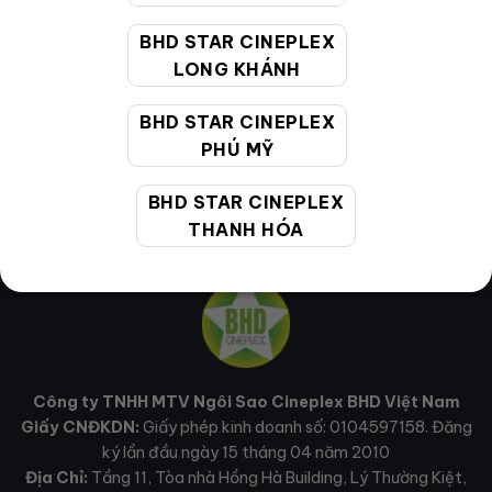
Email hỗ trợ:
cskh@bhdstar.vn
BHD STAR CINEPLEX
LONG KHÁNH
MẠNG XÃ HỘI
BHD STAR CINEPLEX
PHÚ MỸ
BHD STAR CINEPLEX
THANH HÓA
Công ty TNHH MTV Ngôi Sao Cineplex BHD Việt Nam
Giấy CNĐKDN:
Giấy phép kinh doanh số: 0104597158. Đăng
ký lần đầu ngày 15 tháng 04 năm 2010
Địa Chỉ:
Tầng 11, Tòa nhà Hồng Hà Building, Lý Thường Kiệt,