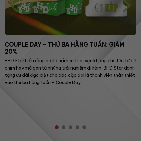
COUPLE DAY – THỨ BA HẰNG TUẦN: GIẢM
20%
BHD Star hiểu rằng một buổi hẹn trọn vẹn không chỉ đến từ bộ
phim hay mà còn từ những trải nghiệm đi kèm, BHD Star dành
tặng ưu đãi đặc biệt cho các cặp đôi là thành viên thân thiết
vào thứ ba hằng tuần – Couple Day.