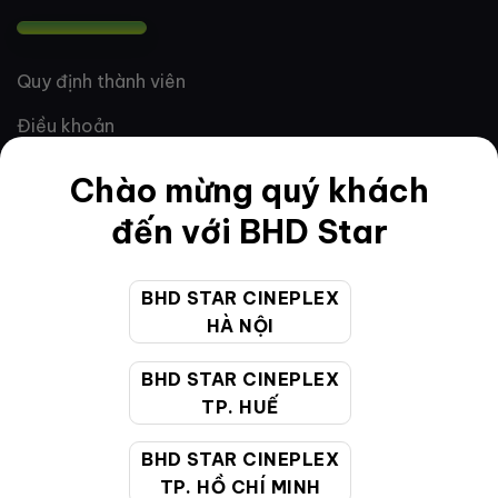
Quy định thành viên
Điều khoản
Hướng dẫn đặt vé trực tuyến
Chào mừng quý khách
Quy định và chính sách chung
đến với BHD Star
Chính sách bảo vệ thông tin cá nhân của người tiêu
dùng
BHD STAR CINEPLEX
HÀ NỘI
CHĂM SÓC KHÁCH HÀNG
BHD STAR CINEPLEX
TP. HUẾ
Hotline:
19002099
BHD STAR CINEPLEX
Giờ làm việc:
9:00 - 22:00 (Tất cả các ngày bao
TP. HỒ CHÍ MINH
gồm cả Lễ, Tết)