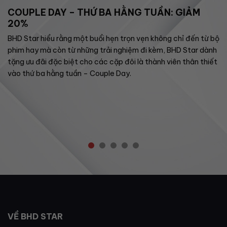
COUPLE DAY – THỨ BA HẰNG TUẦN: GIẢM
20%
BHD Star hiểu rằng một buổi hẹn trọn vẹn không chỉ đến từ bộ
phim hay mà còn từ những trải nghiệm đi kèm, BHD Star dành
tặng ưu đãi đặc biệt cho các cặp đôi là thành viên thân thiết
vào thứ ba hằng tuần – Couple Day.
VỀ BHD STAR