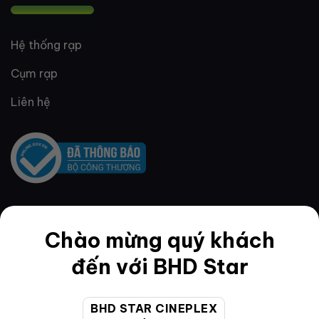
Hệ thống rạp
Cụm rạp
Liên hệ
QUY ĐỊNH & ĐIỀU KHOẢN
Chào mừng quý khách
đến với BHD Star
Quy định thành viên
BHD STAR CINEPLEX
Điều khoản