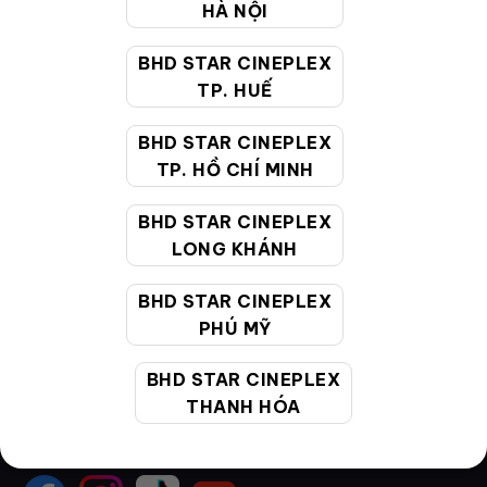
HÀ NỘI
Hướng dẫn đặt vé trực tuyến
BHD STAR CINEPLEX
Quy định và chính sách chung
TP. HUẾ
Chính sách bảo vệ thông tin cá nhân của người tiêu
BHD STAR CINEPLEX
dùng
TP. HỒ CHÍ MINH
CHĂM SÓC KHÁCH HÀNG
BHD STAR CINEPLEX
LONG KHÁNH
BHD STAR CINEPLEX
Hotline:
19002099
PHÚ MỸ
Giờ làm việc:
9:00 - 22:00 (Tất cả các ngày bao
gồm cả Lễ, Tết)
BHD STAR CINEPLEX
Email hỗ trợ:
cskh@bhdstar.vn
THANH HÓA
MẠNG XÃ HỘI