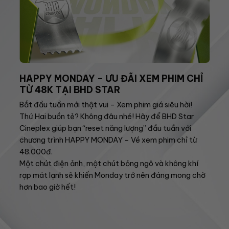
HAPPY MONDAY – ƯU ĐÃI XEM PHIM CHỈ
TỪ 48K TẠI BHD STAR
Bắt đầu tuần mới thật vui – Xem phim giá siêu hời!
Thứ Hai buồn tẻ? Không đâu nhé! Hãy để BHD Star
Cineplex giúp bạn “reset năng lượng” đầu tuần với
chương trình HAPPY MONDAY – Vé xem phim chỉ từ
48.000đ.
Một chút điện ảnh, một chút bỏng ngô và không khí
rạp mát lạnh sẽ khiến Monday trở nên đáng mong chờ
hơn bao giờ hết!