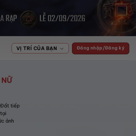
Đăng nhập/Đăng ký
VỊ TRÍ CỦA BẠN
 NỮ
 Đất tiếp
tại
sức ảnh