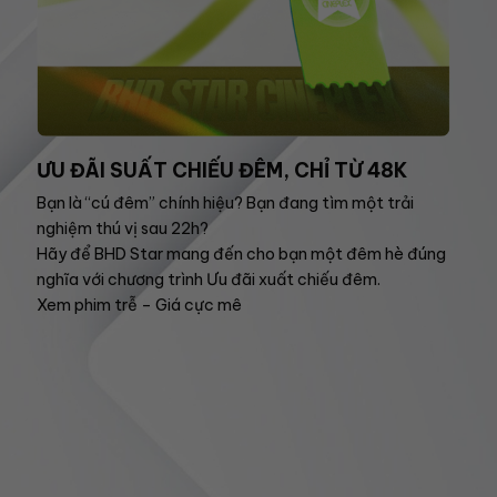
ƯU ĐÃI SUẤT CHIẾU ĐÊM, CHỈ TỪ 48K
Bạn là “cú đêm” chính hiệu? Bạn đang tìm một trải
nghiệm thú vị sau 22h?
Hãy để BHD Star mang đến cho bạn một đêm hè đúng
nghĩa với chương trình Ưu đãi xuất chiếu đêm.
Xem phim trễ – Giá cực mê