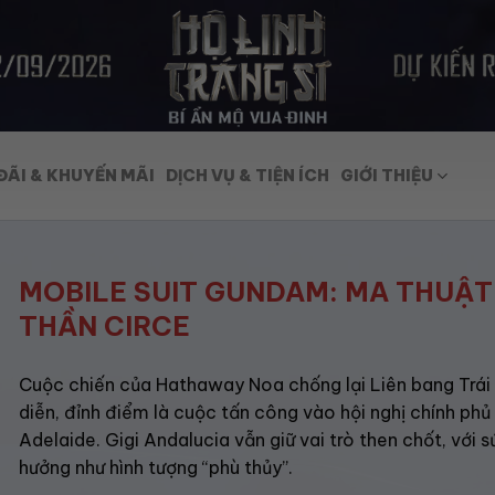
ĐÃI & KHUYẾN MÃI
DỊCH VỤ & TIỆN ÍCH
GIỚI THIỆU
MOBILE SUIT GUNDAM: MA THUẬT
THẦN CIRCE
Cuộc chiến của Hathaway Noa chống lại Liên bang Trái
diễn, đỉnh điểm là cuộc tấn công vào hội nghị chính phủ 
Adelaide. Gigi Andalucia vẫn giữ vai trò then chốt, với 
hưởng như hình tượng “phù thủy”.