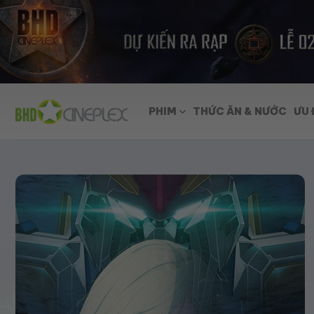
Skip
to
content
PHIM
THỨC ĂN & NƯỚC
ƯU 