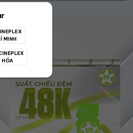
ar
INEPLEX
Í MINH
CINEPLEX
 HÓA