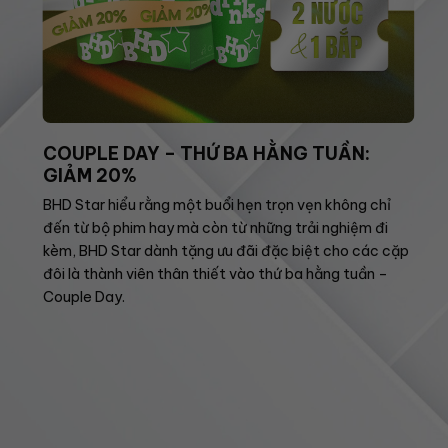
COUPLE DAY – THỨ BA HẰNG TUẦN:
GIẢM 20%
BHD Star hiểu rằng một buổi hẹn trọn vẹn không chỉ
đến từ bộ phim hay mà còn từ những trải nghiệm đi
kèm, BHD Star dành tặng ưu đãi đặc biệt cho các cặp
đôi là thành viên thân thiết vào thứ ba hằng tuần –
Couple Day.