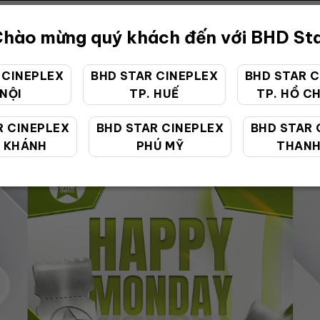
hào mừng quý khách đến với BHD St
 CINEPLEX
BHD STAR CINEPLEX
BHD STAR C
 NỘI
TP. HUẾ
TP. HỒ CH
ƯU ĐÃI ĐẶC BIỆT
R CINEPLEX
BHD STAR CINEPLEX
BHD STAR 
 KHÁNH
PHÚ MỸ
THANH