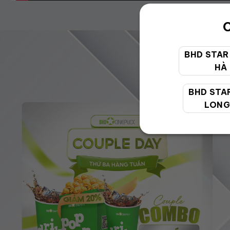
C
BHD STAR
HÀ
BHD STA
LONG