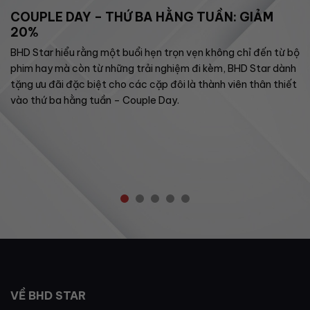
COUPLE DAY – THỨ BA HẰNG TUẦN: GIẢM
20%
BHD Star hiểu rằng một buổi hẹn trọn vẹn không chỉ đến từ bộ
phim hay mà còn từ những trải nghiệm đi kèm, BHD Star dành
tặng ưu đãi đặc biệt cho các cặp đôi là thành viên thân thiết
vào thứ ba hằng tuần – Couple Day.
VỀ BHD STAR