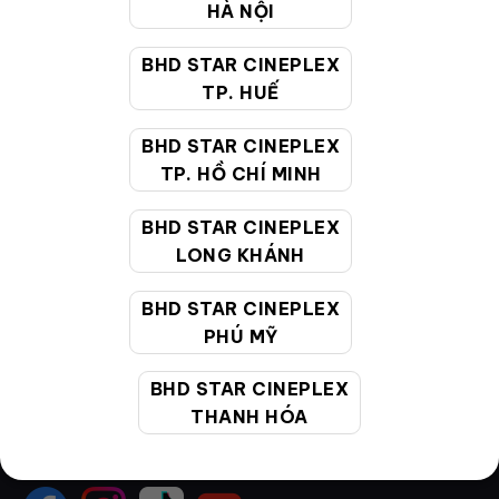
HÀ NỘI
Hướng dẫn đặt vé trực tuyến
BHD STAR CINEPLEX
Quy định và chính sách chung
TP. HUẾ
Chính sách bảo vệ thông tin cá nhân của người tiêu
BHD STAR CINEPLEX
dùng
TP. HỒ CHÍ MINH
CHĂM SÓC KHÁCH HÀNG
BHD STAR CINEPLEX
LONG KHÁNH
BHD STAR CINEPLEX
Hotline:
19002099
PHÚ MỸ
Giờ làm việc:
9:00 - 22:00 (Tất cả các ngày bao
gồm cả Lễ, Tết)
BHD STAR CINEPLEX
Email hỗ trợ:
cskh@bhdstar.vn
THANH HÓA
MẠNG XÃ HỘI