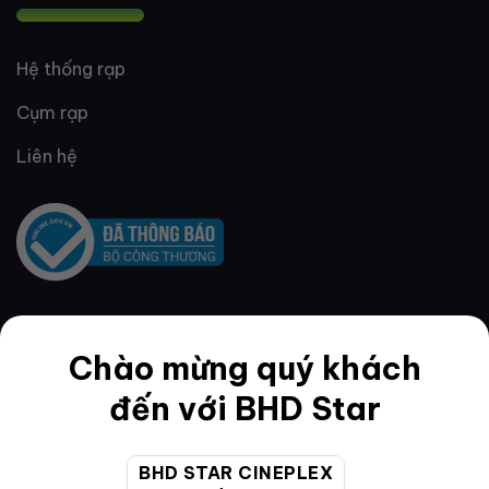
Hệ thống rạp
Cụm rạp
Liên hệ
QUY ĐỊNH & ĐIỀU KHOẢN
Chào mừng quý khách
đến với BHD Star
Quy định thành viên
BHD STAR CINEPLEX
Điều khoản