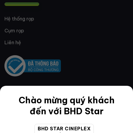
Hệ thống rạp
Cụm rạp
Liên hệ
QUY ĐỊNH & ĐIỀU KHOẢN
Chào mừng quý khách
đến với BHD Star
Quy định thành viên
BHD STAR CINEPLEX
Điều khoản