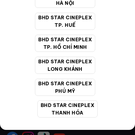
HÀ NỘI
Hướng dẫn đặt vé trực tuyến
BHD STAR CINEPLEX
Quy định và chính sách chung
TP. HUẾ
Chính sách bảo vệ thông tin cá nhân của người tiêu
BHD STAR CINEPLEX
dùng
TP. HỒ CHÍ MINH
CHĂM SÓC KHÁCH HÀNG
BHD STAR CINEPLEX
LONG KHÁNH
BHD STAR CINEPLEX
Hotline:
19002099
PHÚ MỸ
Giờ làm việc:
9:00 - 22:00 (Tất cả các ngày bao
gồm cả Lễ, Tết)
BHD STAR CINEPLEX
Email hỗ trợ:
cskh@bhdstar.vn
THANH HÓA
MẠNG XÃ HỘI