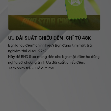
ƯU ĐÃI SUẤT CHIẾU ĐÊM, CHỈ TỪ 48K
Bạn là “cú đêm” chính hiệu? Bạn đang tìm một trải
nghiệm thú vị sau 22h?
Hãy để BHD Star mang đến cho bạn một đêm hè đúng
nghĩa với chương trình Ưu đãi xuất chiếu đêm.
Xem phim trễ – Giá cực mê