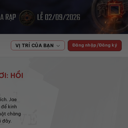
Đăng nhập/Đăng ký
VỊ TRÍ CỦA BẠN
I: HỒI
ích. Jae
 để kinh
một chàng
i đây.