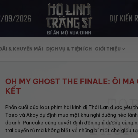
ĐÃI & KHUYẾN MÃI
DỊCH VỤ & TIỆN ÍCH
GIỚI THIỆU
OH MY GHOST THE FINALE: ÔI MA Ơ
KẾT
Phần cuối của loạt phim hài kinh dị Thái Lan được yêu th
Taeo và Akoy dự định mua một khu nghỉ dưỡng hẻo lánh
doanh. Pancake cũng quyết định đến nghỉ dưỡng cùng 
trai quyến rũ mà không biết về những bí mật che giấu tạ