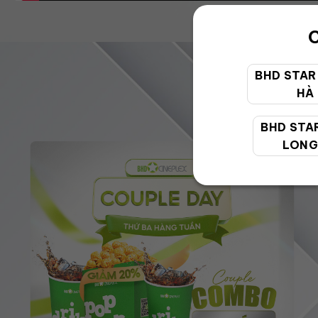
C
BHD STAR
HÀ
BHD STA
LONG