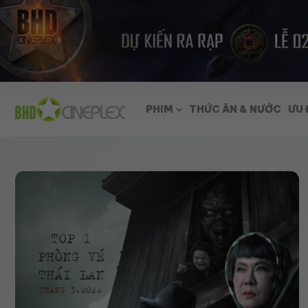
Skip
to
content
PHIM
THỨC ĂN & NƯỚC
ƯU 