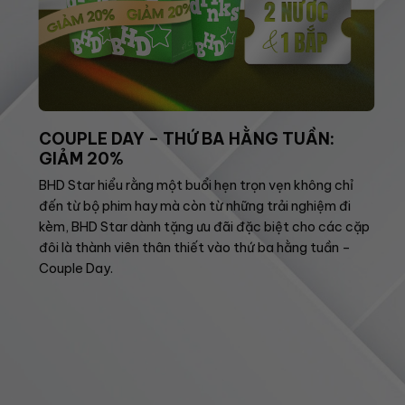
COUPLE DAY – THỨ BA HẰNG TUẦN:
GIẢM 20%
BHD Star hiểu rằng một buổi hẹn trọn vẹn không chỉ
đến từ bộ phim hay mà còn từ những trải nghiệm đi
kèm, BHD Star dành tặng ưu đãi đặc biệt cho các cặp
đôi là thành viên thân thiết vào thứ ba hằng tuần –
Couple Day.