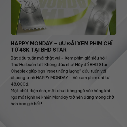
HAPPY MONDAY – ƯU ĐÃI XEM PHIM CHỈ
TỪ 48K TẠI BHD STAR
Bắt đầu tuần mới thật vui – Xem phim giá siêu hời!
Thứ Hai buồn tẻ? Không đâu nhé! Hãy để BHD Star
Cineplex giúp bạn “reset năng lượng” đầu tuần với
chương trình HAPPY MONDAY – Vé xem phim chỉ từ
48.000đ.
Một chút điện ảnh, một chút bỏng ngô và không khí
rạp mát lạnh sẽ khiến Monday trở nên đáng mong chờ
hơn bao giờ hết!