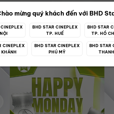
hào mừng quý khách đến với BHD St
 CINEPLEX
BHD STAR CINEPLEX
BHD STAR C
 NỘI
TP. HUẾ
TP. HỒ CH
ƯU ĐÃI ĐẶC BIỆT
R CINEPLEX
BHD STAR CINEPLEX
BHD STAR 
 KHÁNH
PHÚ MỸ
THANH