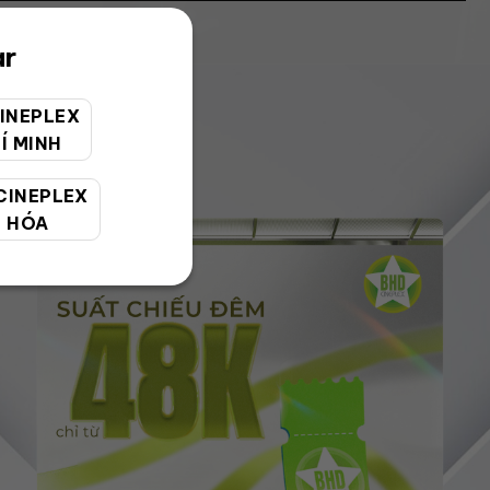
ar
INEPLEX
Í MINH
CINEPLEX
 HÓA