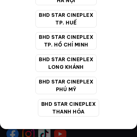
HÀ NỘI
Hướng dẫn đặt vé trực tuyến
BHD STAR CINEPLEX
Quy định và chính sách chung
TP. HUẾ
Chính sách bảo vệ thông tin cá nhân của người tiêu
BHD STAR CINEPLEX
dùng
TP. HỒ CHÍ MINH
CHĂM SÓC KHÁCH HÀNG
BHD STAR CINEPLEX
LONG KHÁNH
Hotline:
19002099
BHD STAR CINEPLEX
Giờ làm việc:
9:00 - 22:00 (Tất cả các ngày bao
PHÚ MỸ
gồm cả Lễ, Tết)
Email hỗ trợ:
cskh@bhdstar.vn
BHD STAR CINEPLEX
THANH HÓA
MẠNG XÃ HỘI