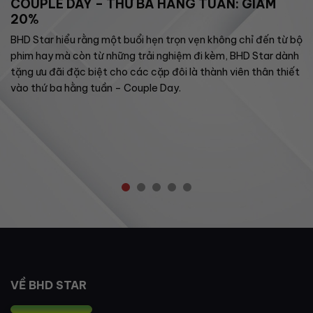
COUPLE DAY – THỨ BA HẰNG TUẦN: GIẢM
20%
BHD Star hiểu rằng một buổi hẹn trọn vẹn không chỉ đến từ bộ
phim hay mà còn từ những trải nghiệm đi kèm, BHD Star dành
tặng ưu đãi đặc biệt cho các cặp đôi là thành viên thân thiết
vào thứ ba hằng tuần – Couple Day.
VỀ BHD STAR