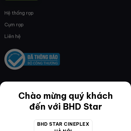
Hệ thống rạp
Cụm rạp
Liên hệ
QUY ĐỊNH & ĐIỀU KHOẢN
Chào mừng quý khách
đến với BHD Star
Quy định thành viên
BHD STAR CINEPLEX
Điều khoản