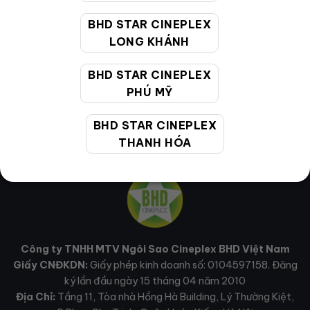
Email hỗ trợ:
cskh@bhdstar.vn
BHD STAR CINEPLEX
LONG KHÁNH
MẠNG XÃ HỘI
BHD STAR CINEPLEX
PHÚ MỸ
BHD STAR CINEPLEX
THANH HÓA
Công ty TNHH MTV Ngôi Sao Cineplex BHD Việt Nam
Giấy CNĐKDN:
Giấy phép kinh doanh số: 0104597158. Đăng
ký lần đầu ngày 15 tháng 04 năm 2010
Địa Chỉ:
Tầng 11, Tòa nhà Hồng Hà Building, Lý Thường Kiệt,