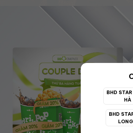
C
BHD STAR
HÀ
BHD STA
LONG