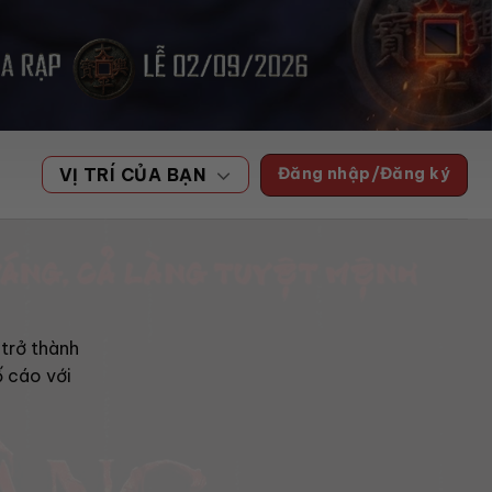
Đăng nhập/Đăng ký
VỊ TRÍ CỦA BẠN
 trở thành
ố cáo với