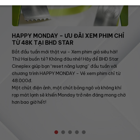
HAPPY MONDAY – ƯU ĐÃI XEM PHIM CHỈ
TỪ 48K TẠI BHD STAR
Bắt đầu tuần mới thật vui – Xem phim giá siêu hời!
Thứ Hai buồn tẻ? Không đâu nhé! Hãy để BHD Star
Cineplex giúp bạn “reset năng lượng” đầu tuần với
chương trình HAPPY MONDAY – Vé xem phim chỉ từ
48.000đ.
Một chút điện ảnh, một chút bỏng ngô và không khí
rạp mát lạnh sẽ khiến Monday trở nên đáng mong chờ
hơn bao giờ hết!