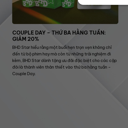
COUPLE DAY – THỨ BA HẰNG TUẦN:
GIẢM 20%
BHD Star hiểu rằng một buổi hẹn trọn vẹn không chỉ
đến từ bộ phim hay mà còn từ những trải nghiệm đi
kèm, BHD Star dành tặng ưu đãi đặc biệt cho các cặp
đôi là thành viên thân thiết vào thứ ba hằng tuần –
Couple Day.