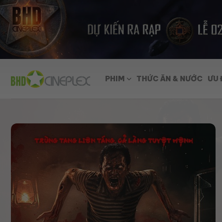
Skip
to
content
PHIM
THỨC ĂN & NƯỚC
ƯU 