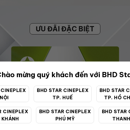
ƯU ĐÃI ĐẶC BIỆT
hào mừng quý khách đến với BHD St
 CINEPLEX
BHD STAR CINEPLEX
BHD STAR C
 NỘI
TP. HUẾ
TP. HỒ CH
R CINEPLEX
BHD STAR CINEPLEX
BHD STAR 
 KHÁNH
PHÚ MỸ
THANH