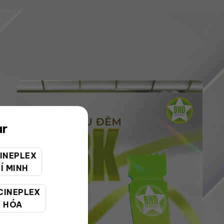
ar
INEPLEX
Í MINH
CINEPLEX
 HÓA