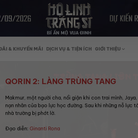
ĐÃI & KHUYẾN MÃI
DỊCH VỤ & TIỆN ÍCH
GIỚI THIỆU
QORIN 2: LÀNG TRÙNG TANG
Makmur, một người cha, nổi giận khi con trai mình, Jaya,
nạn nhân của bạo lực học đường. Sau khi những nỗ lực t
nhà trường bị phớt lờ.
Đạo diễn:
Ginanti Rona