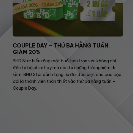
COUPLE DAY – THỨ BA HẰNG TUẦN:
GIẢM 20%
BHD Star hiểu rằng một buổi hẹn trọn vẹn không chỉ
đến từ bộ phim hay mà còn từ những trải nghiệm đi
kèm, BHD Star dành tặng ưu đãi đặc biệt cho các cặp
đôi là thành viên thân thiết vào thứ ba hằng tuần –
Couple Day.