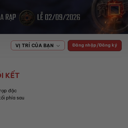
Đăng nhập/Đăng ký
VỊ TRÍ CỦA BẠN
I KẾT
 rạp đặc
tối phía sau