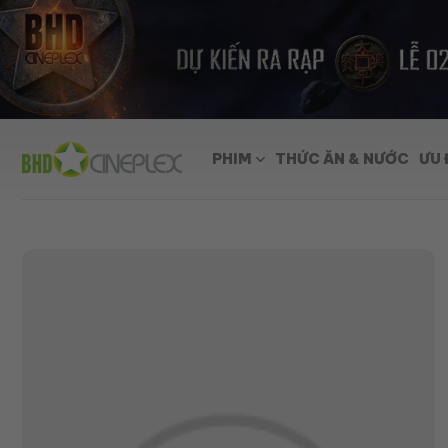
Skip
to
content
PHIM
THỨC ĂN & NƯỚC
ƯU 