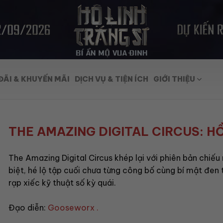
ĐÃI & KHUYẾN MÃI
DỊCH VỤ & TIỆN ÍCH
GIỚI THIỆU
THE AMAZING DIGITAL CIRCUS: HỒ
The Amazing Digital Circus khép lại với phiên bản chiếu
biệt, hé lộ tập cuối chưa từng công bố cùng bí mật đen 
rạp xiếc kỹ thuật số kỳ quái.
Đạo diễn:
Gooseworx .