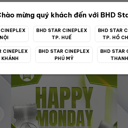
hào mừng quý khách đến với BHD St
 CINEPLEX
BHD STAR CINEPLEX
BHD STAR C
 NỘI
TP. HUẾ
TP. HỒ CH
ƯU ĐÃI ĐẶC BIỆT
R CINEPLEX
BHD STAR CINEPLEX
BHD STAR 
 KHÁNH
PHÚ MỸ
THANH