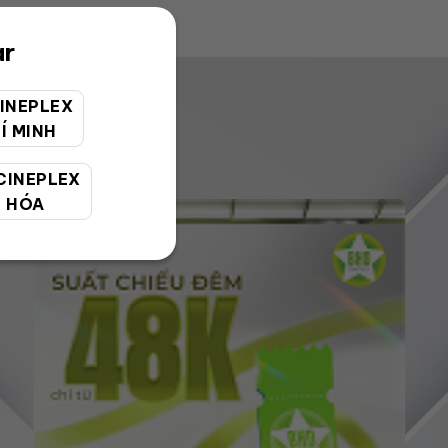
ar
INEPLEX
Í MINH
CINEPLEX
 HÓA