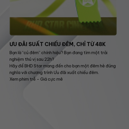
ƯU ĐÃI SUẤT CHIẾU ĐÊM, CHỈ TỪ 48K
Bạn là “cú đêm” chính hiệu? Bạn đang tìm một trải
nghiệm thú vị sau 22h?
Hãy để BHD Star mang đến cho bạn một đêm hè đúng
nghĩa với chương trình Ưu đãi xuất chiếu đêm.
Xem phim trễ – Giá cực mê