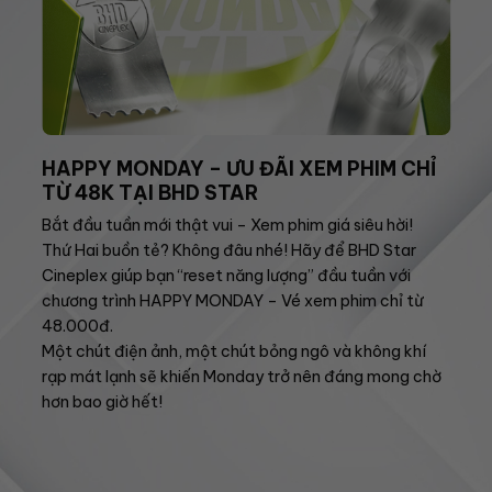
HAPPY MONDAY – ƯU ĐÃI XEM PHIM CHỈ
TỪ 48K TẠI BHD STAR
Bắt đầu tuần mới thật vui – Xem phim giá siêu hời!
Thứ Hai buồn tẻ? Không đâu nhé! Hãy để BHD Star
Cineplex giúp bạn “reset năng lượng” đầu tuần với
chương trình HAPPY MONDAY – Vé xem phim chỉ từ
48.000đ.
Một chút điện ảnh, một chút bỏng ngô và không khí
rạp mát lạnh sẽ khiến Monday trở nên đáng mong chờ
hơn bao giờ hết!