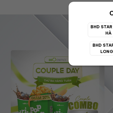
C
BHD STAR
HÀ
BHD STA
LONG