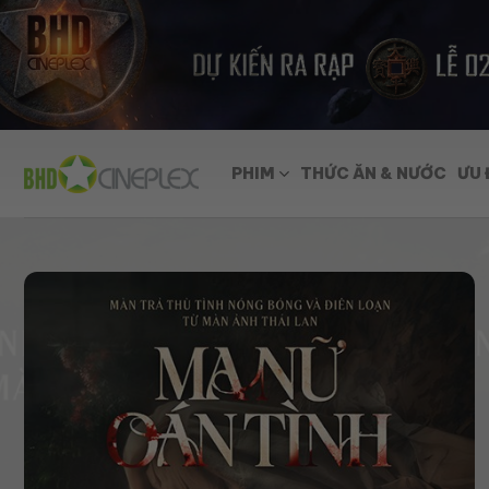
Skip
to
content
PHIM
THỨC ĂN & NƯỚC
ƯU 