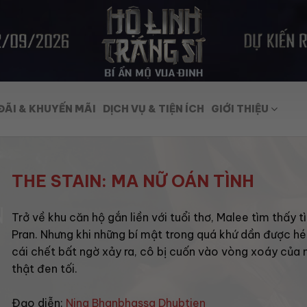
ĐÃI & KHUYẾN MÃI
DỊCH VỤ & TIỆN ÍCH
GIỚI THIỆU
THE STAIN: MA NỮ OÁN TÌNH
Trở về khu căn hộ gắn liền với tuổi thơ, Malee tìm thấy t
Pran. Nhưng khi những bí mật trong quá khứ dần được hé
cái chết bất ngờ xảy ra, cô bị cuốn vào vòng xoáy của 
thật đen tối.
Đạo diễn:
Ning Bhanbhassa Dhubtien