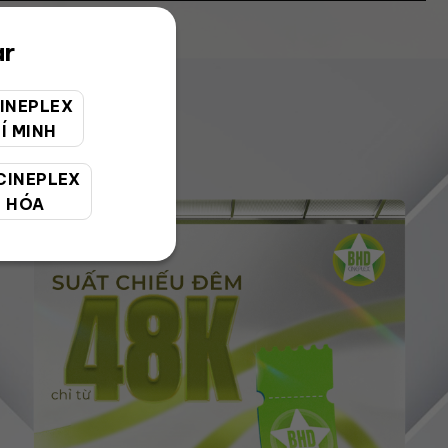
ar
INEPLEX
Í MINH
CINEPLEX
 HÓA