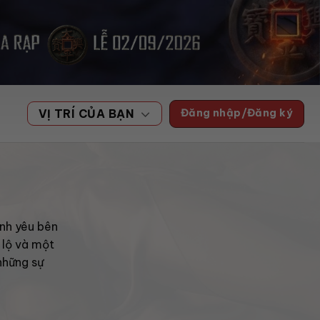
Đăng nhập/Đăng ký
VỊ TRÍ CỦA BẠN
ình yêu bên
 lộ và một
những sự