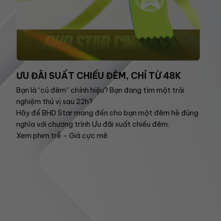
ƯU ĐÃI SUẤT CHIẾU ĐÊM, CHỈ TỪ 48K
Bạn là “cú đêm” chính hiệu? Bạn đang tìm một trải
nghiệm thú vị sau 22h?
Hãy để BHD Star mang đến cho bạn một đêm hè đúng
nghĩa với chương trình Ưu đãi xuất chiếu đêm.
Xem phim trễ – Giá cực mê