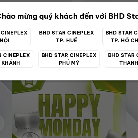
hào mừng quý khách đến với BHD St
 CINEPLEX
BHD STAR CINEPLEX
BHD STAR C
 NỘI
TP. HUẾ
TP. HỒ CH
ƯU ĐÃI ĐẶC BIỆT
R CINEPLEX
BHD STAR CINEPLEX
BHD STAR 
 KHÁNH
PHÚ MỸ
THANH