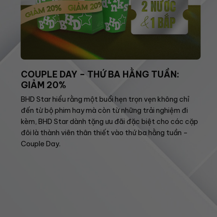
COUPLE DAY – THỨ BA HẰNG TUẦN:
GIẢM 20%
BHD Star hiểu rằng một buổi hẹn trọn vẹn không chỉ
đến từ bộ phim hay mà còn từ những trải nghiệm đi
kèm, BHD Star dành tặng ưu đãi đặc biệt cho các cặp
đôi là thành viên thân thiết vào thứ ba hằng tuần –
Couple Day.