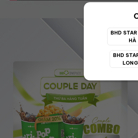
C
BHD STAR
HÀ
BHD STA
LONG