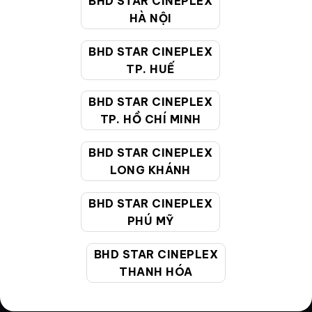
BHD STAR CINEPLEX
HÀ NỘI
Điều khoản
Hướng dẫn đặt vé trực tuyến
BHD STAR CINEPLEX
TP. HUẾ
Quy định và chính sách chung
BHD STAR CINEPLEX
Chính sách bảo vệ thông tin cá nhân của người tiêu
TP. HỒ CHÍ MINH
dùng
BHD STAR CINEPLEX
CHĂM SÓC KHÁCH HÀNG
LONG KHÁNH
BHD STAR CINEPLEX
Hotline:
19002099
PHÚ MỸ
Giờ làm việc:
9:00 - 22:00 (Tất cả các ngày bao
gồm cả Lễ, Tết)
BHD STAR CINEPLEX
Email hỗ trợ:
cskh@bhdstar.vn
THANH HÓA
MẠNG XÃ HỘI