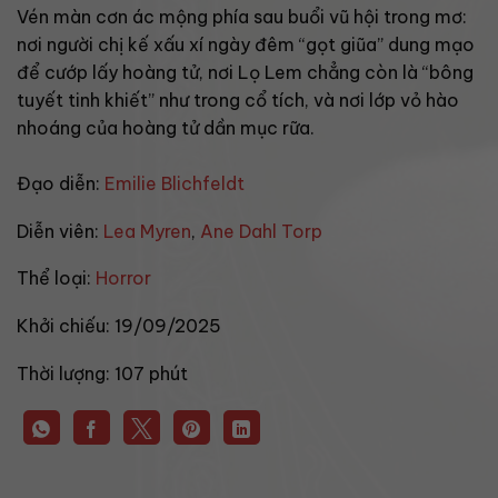
Vén màn cơn ác mộng phía sau buổi vũ hội trong mơ:
nơi người chị kế xấu xí ngày đêm “gọt giũa” dung mạo
để cướp lấy hoàng tử, nơi Lọ Lem chẳng còn là “bông
tuyết tinh khiết” như trong cổ tích, và nơi lớp vỏ hào
nhoáng của hoàng tử dần mục rữa.
Đạo diễn:
Emilie Blichfeldt
Diễn viên:
Lea Myren
,
Ane Dahl Torp
Thể loại:
Horror
Khởi chiếu:
19/09/2025
Thời lượng:
107 phút