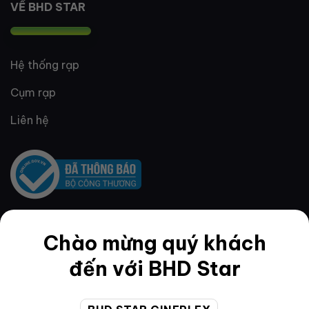
VỀ BHD STAR
Hệ thống rạp
Cụm rạp
Liên hệ
Chào mừng quý khách
QUY ĐỊNH & ĐIỀU KHOẢN
đến với BHD Star
Quy định thành viên