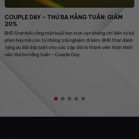
COUPLE DAY – THỨ BA HẰNG TUẦN: GIẢM
20%
BHD Star hiểu rằng một buổi hẹn trọn vẹn không chỉ đến từ bộ
phim hay mà còn từ những trải nghiệm đi kèm, BHD Star dành
tặng ưu đãi đặc biệt cho các cặp đôi là thành viên thân thiết
vào thứ ba hằng tuần – Couple Day.