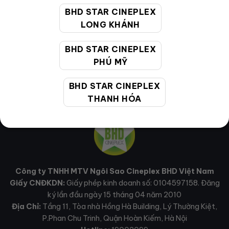
BHD STAR CINEPLEX
MẠNG XÃ HỘI
LONG KHÁNH
BHD STAR CINEPLEX
PHÚ MỸ
BHD STAR CINEPLEX
THANH HÓA
Công ty TNHH MTV Ngôi Sao Cineplex BHD Việt Nam
Giấy CNĐKDN:
Giấy phép kinh doanh số: 0104597158. Đăng
ký lần đầu ngày 15 tháng 04 năm 2010
Địa Chỉ:
Tầng 11, Tòa nhà Hồng Hà Building, Lý Thường Kiệt,
P.Phan Chu Trinh, Quận Hoàn Kiếm, Hà Nội