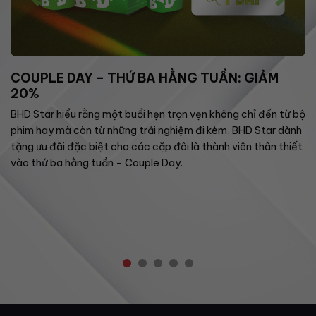
COUPLE DAY – THỨ BA HẰNG TUẦN: GIẢM
20%
BHD Star hiểu rằng một buổi hẹn trọn vẹn không chỉ đến từ bộ
phim hay mà còn từ những trải nghiệm đi kèm, BHD Star dành
tặng ưu đãi đặc biệt cho các cặp đôi là thành viên thân thiết
vào thứ ba hằng tuần – Couple Day.