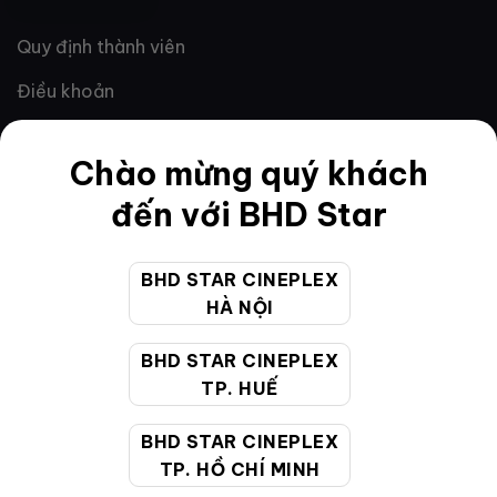
Quy định thành viên
Điều khoản
Hướng dẫn đặt vé trực tuyến
Chào mừng quý khách
Quy định và chính sách chung
đến với BHD Star
Chính sách bảo vệ thông tin cá nhân của người tiêu
dùng
BHD STAR CINEPLEX
HÀ NỘI
CHĂM SÓC KHÁCH HÀNG
BHD STAR CINEPLEX
TP. HUẾ
Hotline:
19002099
Giờ làm việc:
9:00 - 22:00 (Tất cả các ngày bao
BHD STAR CINEPLEX
gồm cả Lễ, Tết)
TP. HỒ CHÍ MINH
Email hỗ trợ:
cskh@bhdstar.vn