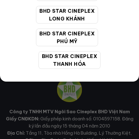
Email hỗ trợ:
cskh@bhdstar.vn
BHD STAR CINEPLEX
LONG KHÁNH
MẠNG XÃ HỘI
BHD STAR CINEPLEX
PHÚ MỸ
BHD STAR CINEPLEX
THANH HÓA
Công ty TNHH MTV Ngôi Sao Cineplex BHD Việt Nam
Giấy CNĐKDN:
Giấy phép kinh doanh số: 0104597158. Đăng
ký lần đầu ngày 15 tháng 04 năm 2010
Địa Chỉ:
Tầng 11, Tòa nhà Hồng Hà Building, Lý Thường Kiệt,