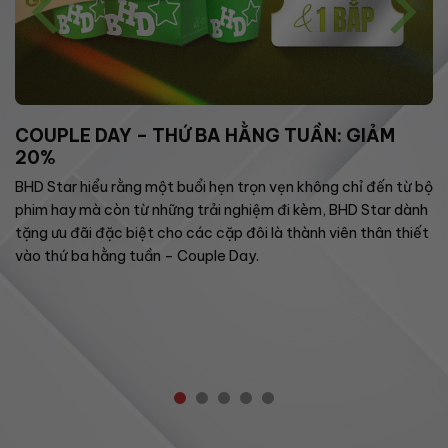
COUPLE DAY – THỨ BA HẰNG TUẦN: GIẢM
20%
BHD Star hiểu rằng một buổi hẹn trọn vẹn không chỉ đến từ bộ
phim hay mà còn từ những trải nghiệm đi kèm, BHD Star dành
tặng ưu đãi đặc biệt cho các cặp đôi là thành viên thân thiết
vào thứ ba hằng tuần – Couple Day.