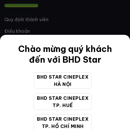
Quy định thành viên
Điều khoản
Hướng dẫn đặt vé trực tuyến
Chào mừng quý khách
Quy định và chính sách chung
đến với BHD Star
Chính sách bảo vệ thông tin cá nhân của người tiêu
dùng
BHD STAR CINEPLEX
HÀ NỘI
CHĂM SÓC KHÁCH HÀNG
BHD STAR CINEPLEX
TP. HUẾ
Hotline:
19002099
BHD STAR CINEPLEX
Giờ làm việc:
9:00 - 22:00 (Tất cả các ngày bao
TP. HỒ CHÍ MINH
gồm cả Lễ, Tết)