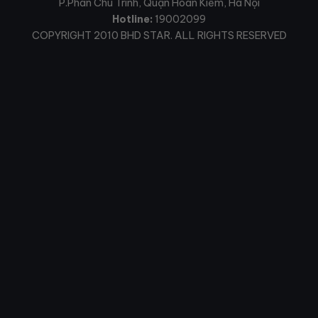
P.Phan Chu Trinh, Quận Hoàn Kiếm, Hà Nội
Hotline:
19002099
COPYRIGHT 2010 BHD STAR. ALL RIGHTS RESERVED