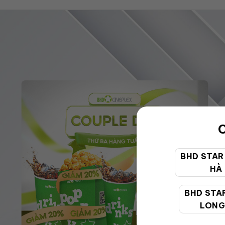
C
BHD STAR
HÀ
BHD STA
LONG