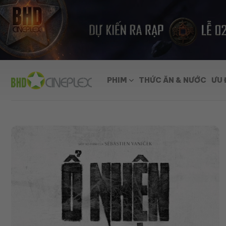
Skip
to
content
PHIM
THỨC ĂN & NƯỚC
ƯU 