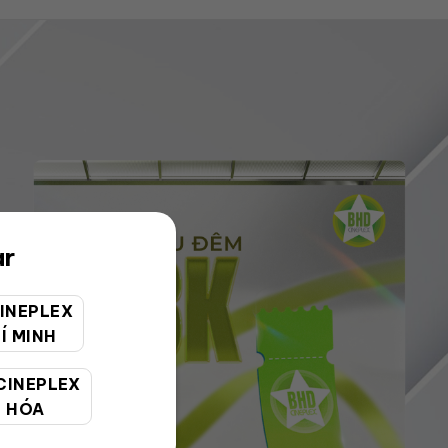
ar
INEPLEX
Í MINH
CINEPLEX
 HÓA