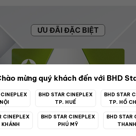
ƯU ĐÃI ĐẶC BIỆT
hào mừng quý khách đến với BHD St
 CINEPLEX
BHD STAR CINEPLEX
BHD STAR C
 NỘI
TP. HUẾ
TP. HỒ CH
R CINEPLEX
BHD STAR CINEPLEX
BHD STAR 
 KHÁNH
PHÚ MỸ
THANH