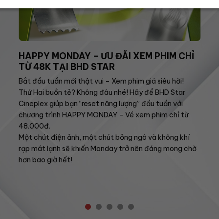
HAPPY MONDAY – ƯU ĐÃI XEM PHIM CHỈ
TỪ 48K TẠI BHD STAR
Bắt đầu tuần mới thật vui – Xem phim giá siêu hời!
Thứ Hai buồn tẻ? Không đâu nhé! Hãy để BHD Star
Cineplex giúp bạn “reset năng lượng” đầu tuần với
chương trình HAPPY MONDAY – Vé xem phim chỉ từ
48.000đ.
Một chút điện ảnh, một chút bỏng ngô và không khí
rạp mát lạnh sẽ khiến Monday trở nên đáng mong chờ
hơn bao giờ hết!