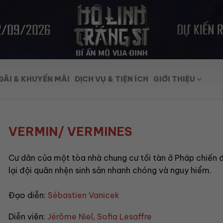
ĐÃI & KHUYẾN MÃI
DỊCH VỤ & TIỆN ÍCH
GIỚI THIỆU
VERMIN/ VERMINES
Cư dân của một tòa nhà chung cư tồi tàn ở Pháp chiến
lại đội quân nhện sinh sản nhanh chóng và nguy hiểm.
Đạo diễn:
Sébastien Vanicek
Diễn viên:
Jérôme Niel
,
Sofia Lesaffre