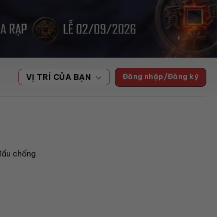
Đăng nhập/Đăng ký
VỊ TRÍ CỦA BẠN
 đấu chống