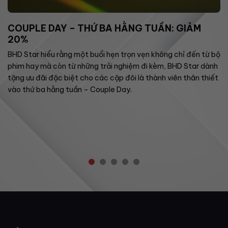
COUPLE DAY – THỨ BA HẰNG TUẦN: GIẢM
20%
BHD Star hiểu rằng một buổi hẹn trọn vẹn không chỉ đến từ bộ
phim hay mà còn từ những trải nghiệm đi kèm, BHD Star dành
tặng ưu đãi đặc biệt cho các cặp đôi là thành viên thân thiết
vào thứ ba hằng tuần – Couple Day.