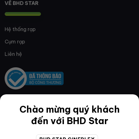
VỀ BHD STAR
Hệ thống rạp
Cụm rạp
Liên hệ
Chào mừng quý khách
QUY ĐỊNH & ĐIỀU KHOẢN
đến với BHD Star
Quy định thành viên