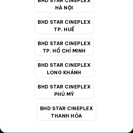
BHD STAR CINEPLEX
HÀ NỘI
Điều khoản
Hướng dẫn đặt vé trực tuyến
BHD STAR CINEPLEX
TP. HUẾ
Quy định và chính sách chung
BHD STAR CINEPLEX
Chính sách bảo vệ thông tin cá nhân của người tiêu
TP. HỒ CHÍ MINH
dùng
BHD STAR CINEPLEX
CHĂM SÓC KHÁCH HÀNG
LONG KHÁNH
BHD STAR CINEPLEX
Hotline:
19002099
PHÚ MỸ
Giờ làm việc:
9:00 - 22:00 (Tất cả các ngày bao
gồm cả Lễ, Tết)
BHD STAR CINEPLEX
Email hỗ trợ:
cskh@bhdstar.vn
THANH HÓA
MẠNG XÃ HỘI