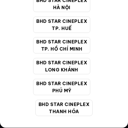
BHD STAR CINEPLEX
HÀ NỘI
Điều khoản
Hướng dẫn đặt vé trực tuyến
BHD STAR CINEPLEX
TP. HUẾ
Quy định và chính sách chung
BHD STAR CINEPLEX
Chính sách bảo vệ thông tin cá nhân của người tiêu
TP. HỒ CHÍ MINH
dùng
BHD STAR CINEPLEX
CHĂM SÓC KHÁCH HÀNG
LONG KHÁNH
BHD STAR CINEPLEX
Hotline:
19002099
PHÚ MỸ
Giờ làm việc:
9:00 - 22:00 (Tất cả các ngày bao
gồm cả Lễ, Tết)
BHD STAR CINEPLEX
Email hỗ trợ:
cskh@bhdstar.vn
THANH HÓA
MẠNG XÃ HỘI