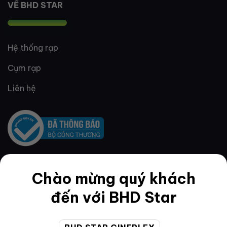
VỀ BHD STAR
Hệ thống rạp
Cụm rạp
Liên hệ
Chào mừng quý khách
QUY ĐỊNH & ĐIỀU KHOẢN
đến với BHD Star
Quy định thành viên