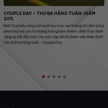
COUPLE DAY – THỨ BA HẰNG TUẦN: GIẢM
20%
BHD Star hiểu rằng một buổi hẹn trọn vẹn không chỉ đến từ bộ
phim hay mà còn từ những trải nghiệm đi kèm, BHD Star dành
tặng ưu đãi đặc biệt cho các cặp đôi là thành viên thân thiết
vào thứ ba hằng tuần – Couple Day.