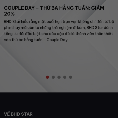
COUPLE DAY – THỨ BA HẰNG TUẦN: GIẢM
20%
BHD Star hiểu rằng một buổi hẹn trọn vẹn không chỉ đến từ bộ
phim hay mà còn từ những trải nghiệm đi kèm, BHD Star dành
tặng ưu đãi đặc biệt cho các cặp đôi là thành viên thân thiết
vào thứ ba hằng tuần – Couple Day.
VỀ BHD STAR