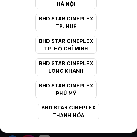
Điều khoản
HÀ NỘI
Hướng dẫn đặt vé trực tuyến
BHD STAR CINEPLEX
Quy định và chính sách chung
TP. HUẾ
Chính sách bảo vệ thông tin cá nhân của người tiêu
BHD STAR CINEPLEX
dùng
TP. HỒ CHÍ MINH
BHD STAR CINEPLEX
CHĂM SÓC KHÁCH HÀNG
LONG KHÁNH
BHD STAR CINEPLEX
Hotline:
19002099
PHÚ MỸ
Giờ làm việc:
9:00 - 22:00 (Tất cả các ngày bao
gồm cả Lễ, Tết)
BHD STAR CINEPLEX
Email hỗ trợ:
cskh@bhdstar.vn
THANH HÓA
MẠNG XÃ HỘI