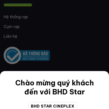
Hệ thống rạp
Cụm rạp
Liên hệ
QUY ĐỊNH & ĐIỀU KHOẢN
Chào mừng quý khách
đến với BHD Star
Quy định thành viên
BHD STAR CINEPLEX