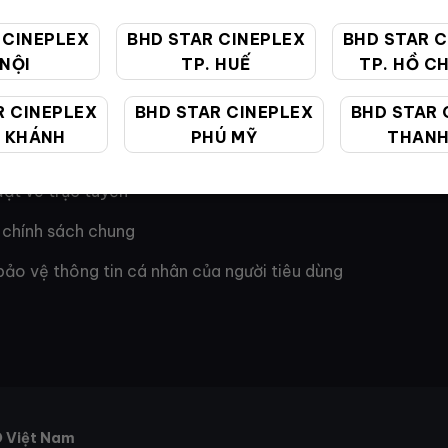
H & ĐIỀU KHOẢN
 CINEPLEX
BHD STAR CINEPLEX
BHD STAR C
 NỘI
TP. HUẾ
TP. HỒ CH
ành viên
R CINEPLEX
BHD STAR CINEPLEX
BHD STAR 
 KHÁNH
PHÚ MỸ
THANH
ặt vé trực tuyến
 chính sách chung
bảo vệ thông tin cá nhân của người tiêu dùng
D Việt Nam