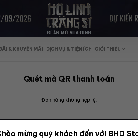
ĐÃI & KHUYẾN MÃI
DỊCH VỤ & TIỆN ÍCH
GIỚI THIỆU
Quét mã QR thanh toán
Đơn hàng không hợp lệ.
hào mừng quý khách đến với BHD St