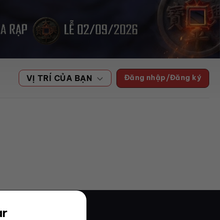
Đăng nhập/Đăng ký
VỊ TRÍ CỦA BẠN
ar