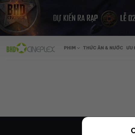
Skip
to
content
PHIM
THỨC ĂN & NƯỚC
ƯU 
C