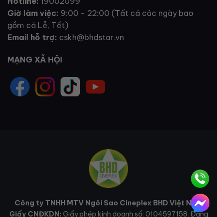
Hotline:
19002099
Giờ làm việc:
9:00 - 22:00 (Tất cả các ngày bao
gồm cả Lễ, Tết)
Email hỗ trợ:
cskh@bhdstar.vn
MẠNG XÃ HỘI
Công ty TNHH MTV Ngôi Sao Cineplex BHD Việt Nam
Giấy CNĐKDN:
Giấy phép kinh doanh số: 0104597158. Đăng