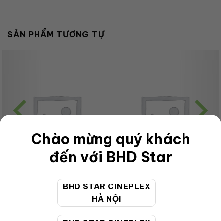
SẢN PHẨM TƯƠNG TỰ
Chào mừng quý khách
đến với BHD Star
BHD STAR CINEPLEX
CHƯA PHÂN LOẠI
CHƯA PHÂN LOẠI
HÀ NỘI
OL GrabMoca Combo –
OL Special Combo1 Khoai Lac
Caramel 32 Oz
(Sweet)