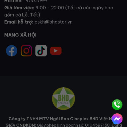
Hotline:
19002099
Giờ làm việc:
9:00 - 22:00 (Tất cả các ngày bao
gồm cả Lễ, Tết)
Email hỗ trợ:
cskh@bhdstar.vn
MẠNG XÃ HỘI
Công ty TNHH MTV Ngôi Sao Cineplex BHD Việt Nam
Giấy CNĐKDN:
Giấy phép kinh doanh số: 0104597158. Đăng