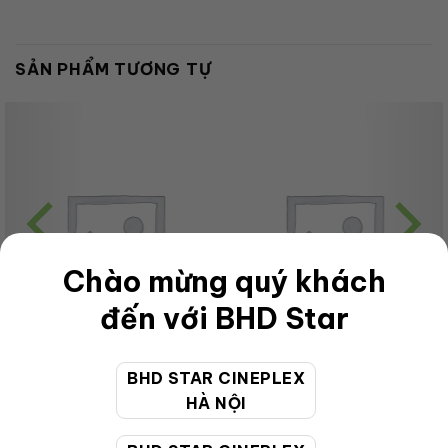
SẢN PHẨM TƯƠNG TỰ
Chào mừng quý khách
đến với BHD Star
BHD STAR CINEPLEX
CHƯA PHÂN LOẠI
CHƯA PHÂN LOẠI
HÀ NỘI
OL GrabMoca Combo –
Adult-VIP-2D-HL
Caramel 32 Oz
75,000
VNĐ