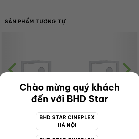
SẢN PHẨM TƯƠNG TỰ
Chào mừng quý khách
đến với BHD Star
BHD STAR CINEPLEX
CHƯA PHÂN LOẠI
CHƯA PHÂN LOẠI
HÀ NỘI
Adult-Couple-2D-Pack-ES
BB-Adult-VIP-3D-ES
140,000
VNĐ
125,000
VNĐ