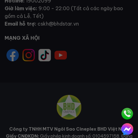
Hotline:
19002099
Giờ làm việc:
9:00 - 22:00 (Tất cả các ngày bao
gồm cả Lễ, Tết)
Email hỗ trợ:
cskh@bhdstar.vn
MẠNG XÃ HỘI
Công ty TNHH MTV Ngôi Sao Cineplex BHD Việt Nam
Giấy CNĐKDN:
Giấy phép kinh doanh số: 0104597158. Đăng