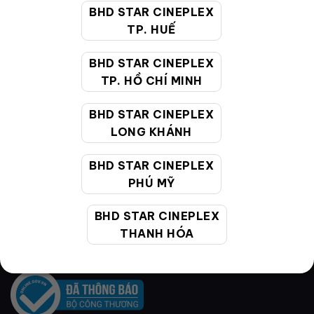
XX pho mai (Sweet)
XX loc xoay (Sweet)
BHD STAR CINEPLEX
150,000
VNĐ
150,000
VNĐ
TP. HUẾ
BHD STAR CINEPLEX
TP. HỒ CHÍ MINH
BHD STAR CINEPLEX
VỀ BHD STAR
LONG KHÁNH
BHD STAR CINEPLEX
PHÚ MỸ
Hệ thống rạp
Cụm rạp
BHD STAR CINEPLEX
THANH HÓA
Liên hệ