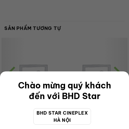
SẢN PHẨM TƯƠNG TỰ
Chào mừng quý khách
đến với BHD Star
BHD STAR CINEPLEX
HÀ NỘI
CHƯA PHÂN LOẠI
CHƯA PHÂN LOẠI
OL Special Combo1 Bap nam
OL Special Combo1 Bap nam