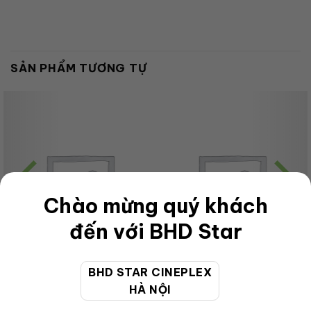
SẢN PHẨM TƯƠNG TỰ
Chào mừng quý khách
đến với BHD Star
BHD STAR CINEPLEX
HÀ NỘI
CHƯA PHÂN LOẠI
CHƯA PHÂN LOẠI
Online Single Combo –
FC-Monday-2D-Pack