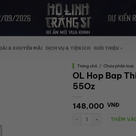
ĐÃI & KHUYẾN MÃI
DỊCH VỤ & TIỆN ÍCH
GIỚI THIỆU
Trang chủ
/
Chưa phân loại
OL Hop Bap Thi
55Oz
148,000
VNĐ
OL Hop Bap Thiet ( Sweet) 55
THÊM VÀ