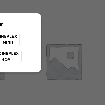
ar
INEPLEX
Í MINH
CINEPLEX
 HÓA