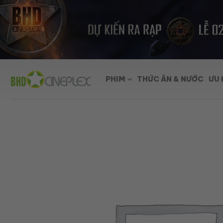
Skip
to
content
PHIM
THỨC ĂN & NƯỚC
ƯU 