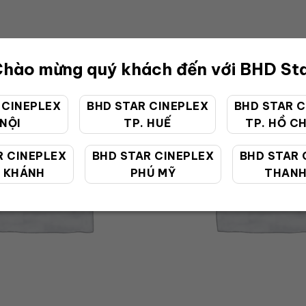
hào mừng quý khách đến với BHD St
 CINEPLEX
BHD STAR CINEPLEX
BHD STAR C
 NỘI
TP. HUẾ
TP. HỒ CH
R CINEPLEX
BHD STAR CINEPLEX
BHD STAR 
 KHÁNH
PHÚ MỸ
THANH