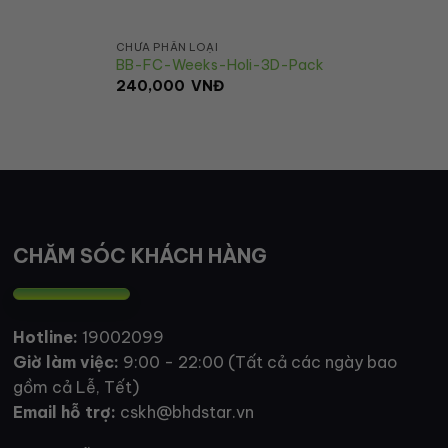
CHƯA PHÂN LOẠI
BB-FC-Weeks-Holi-3D-Pack
240,000
VNĐ
CHĂM SÓC KHÁCH HÀNG
Hotline:
19002099
Giờ làm việc:
9:00 - 22:00 (Tất cả các ngày bao
gồm cả Lễ, Tết)
Email hỗ trợ:
cskh@bhdstar.vn