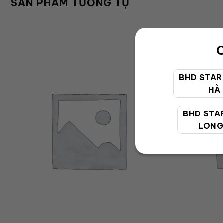
SẢN PHẨM TƯƠNG TỰ
C
BHD STAR
HÀ
BHD STA
LONG