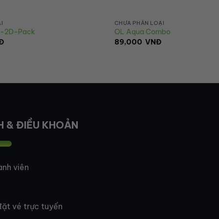
I
CHƯA PHÂN LOẠI
e-2D-Pack
OL Aqua Combo
Đ
89,000
VNĐ
H & ĐIỀU KHOẢN
ành viên
ặt vé trực tuyến