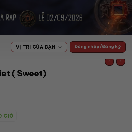
Đăng nhập/Đăng ký
VỊ TRÍ CỦA BẠN
et ( Sweet)
Oz số lượng
O GIỎ