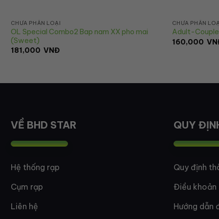
CHƯA PHÂN LOẠI
CHƯA PHÂN LOẠ
OL Special Combo2 Bap nam XX pho mai
Adult-Coupl
(Sweet)
160,000
VN
181,000
VNĐ
VỀ BHD STAR
QUY ĐỊN
Hệ thống rạp
Quy định th
Cụm rạp
Điều khoản
Liên hệ
Hướng dẫn đ