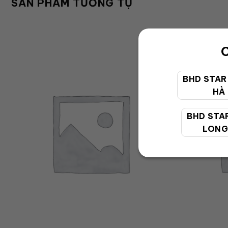
SẢN PHẨM TƯƠNG TỰ
C
BHD STAR
HÀ
BHD STA
LONG