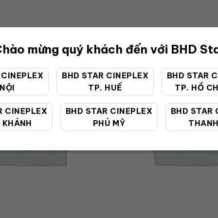
hào mừng quý khách đến với BHD St
 CINEPLEX
BHD STAR CINEPLEX
BHD STAR C
 NỘI
TP. HUẾ
TP. HỒ CH
R CINEPLEX
BHD STAR CINEPLEX
BHD STAR 
 KHÁNH
PHÚ MỸ
THANH