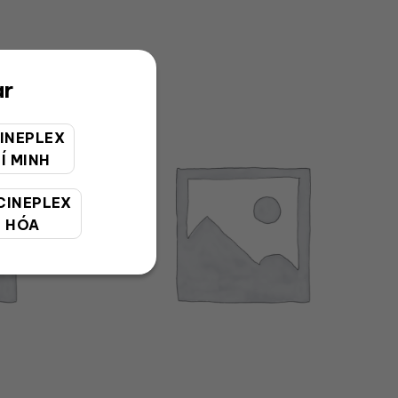
ar
INEPLEX
Í MINH
CINEPLEX
 HÓA