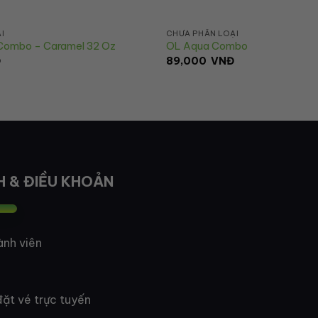
I
CHƯA PHÂN LOẠI
 Combo – Caramel 32 Oz
OL Aqua Combo
Đ
89,000
VNĐ
H & ĐIỀU KHOẢN
ành viên
ặt vé trực tuyến