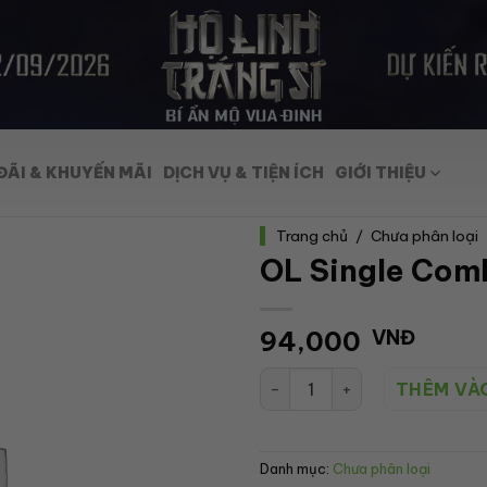
ĐÃI & KHUYẾN MÃI
DỊCH VỤ & TIỆN ÍCH
GIỚI THIỆU
Trang chủ
/
Chưa phân loại
OL Single Com
94,000
VNĐ
OL Single Combo 22Oz số lượ
THÊM VÀ
Danh mục:
Chưa phân loại