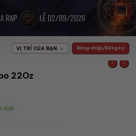
Đăng nhập/Đăng ký
VỊ TRÍ CỦA BẠN
bo 22Oz
ng
O GIỎ