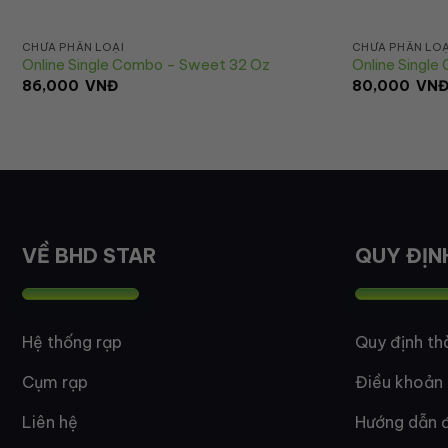
CHƯA PHÂN LOẠI
CHƯA PHÂN LOẠ
Online Single Combo – Sweet 32 Oz
Online Single
86,000
VNĐ
80,000
VN
VỀ BHD STAR
QUY ĐỊN
Hệ thống rạp
Quy định th
Cụm rạp
Điều khoản
Liên hệ
Hướng dẫn đ