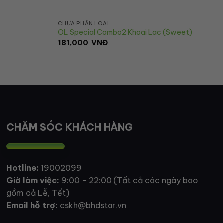
CHƯA PHÂN LOẠI
OL Special Combo2 Khoai Lac (Sweet)
181,000
VNĐ
CHĂM SÓC KHÁCH HÀNG
Hotline:
19002099
Giờ làm việc:
9:00 - 22:00 (Tất cả các ngày bao
gồm cả Lễ, Tết)
Email hỗ trợ:
cskh@bhdstar.vn