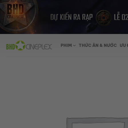
Skip
to
content
PHIM
THỨC ĂN & NƯỚC
ƯU 