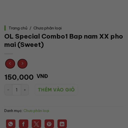
Trang chủ
/
Chưa phân loại
OL Special Combo1 Bap nam XX pho
mai (Sweet)
150,000
VNĐ
OL Special Combo1 Bap nam XX pho mai (Sweet) số lượng
THÊM VÀO GIỎ
Danh mục:
Chưa phân loại