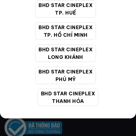
Caramel 32 Oz
Ga Lac (Sweet)
BHD STAR CINEPLEX
129,000
VNĐ
181,000
VNĐ
TP. HUẾ
BHD STAR CINEPLEX
TP. HỒ CHÍ MINH
BHD STAR CINEPLEX
VỀ BHD STAR
LONG KHÁNH
BHD STAR CINEPLEX
PHÚ MỸ
Hệ thống rạp
Cụm rạp
BHD STAR CINEPLEX
THANH HÓA
Liên hệ