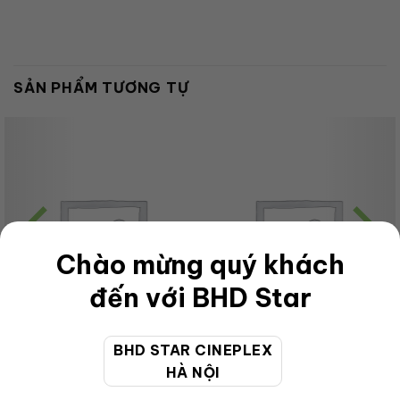
SẢN PHẨM TƯƠNG TỰ
Chào mừng quý khách
đến với BHD Star
BHD STAR CINEPLEX
HÀ NỘI
CHƯA PHÂN LOẠI
CHƯA PHÂN LOẠI
OL GrabMoca Combo –
OL Special Combo2 Bap nam