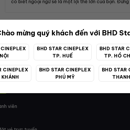
có biết ngoại ngữ sẽ là một lợi thế lớn của bạn. Đừng 
hào mừng quý khách đến với BHD St
 CINEPLEX
BHD STAR CINEPLEX
BHD STAR C
 NỘI
TP. HUẾ
TP. HỒ CH
R CINEPLEX
BHD STAR CINEPLEX
BHD STAR 
 KHÁNH
PHÚ MỸ
THANH
H & ĐIỀU KHOẢN
ành viên
ặt vé trực tuyến