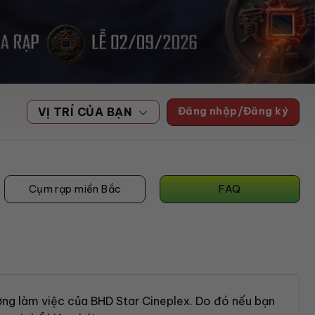
Đăng nhập/Đăng ký
VỊ TRÍ CỦA BẠN
Cụm rạp miền Bắc
FAQ
ường làm việc của BHD Star Cineplex. Do đó nếu bạn