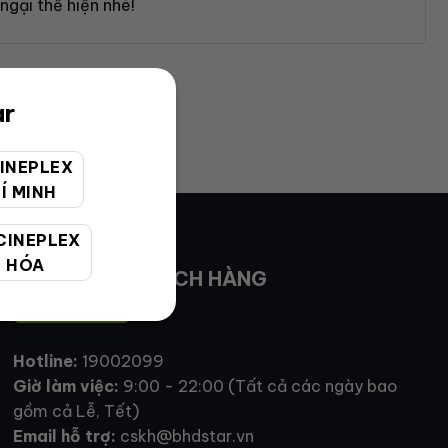
ngại thể hiện nhé!
ar
INEPLEX
Í MINH
CINEPLEX
 HÓA
CHĂM SÓC KHÁCH HÀNG
Hotline:
19002099
Giờ làm việc:
9:00 - 22:00 (Tất cả các ngày bao
gồm cả Lễ, Tết)
Email hỗ trợ:
cskh@bhdstar.vn