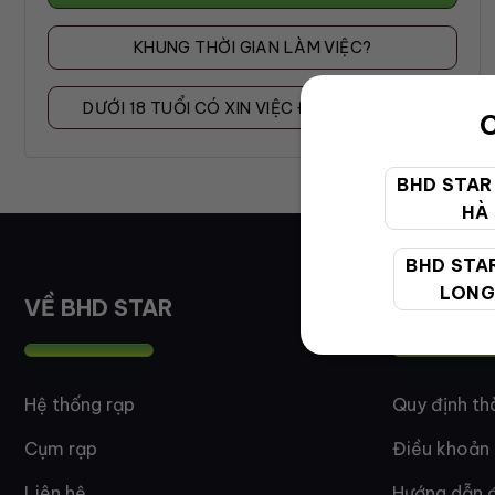
KHUNG THỜI GIAN LÀM VIỆC?
DƯỚI 18 TUỔI CÓ XIN VIỆC ĐƯỢC KHÔNG?
C
BHD STAR
HÀ
BHD STA
LONG
VỀ BHD STAR
QUY ĐỊN
Hệ thống rạp
Quy định th
Cụm rạp
Điều khoản
Liên hệ
Hướng dẫn đ