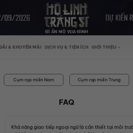
ĐÃI & KHUYẾN MÃI
DỊCH VỤ & TIỆN ÍCH
GIỚI THIỆU
Cụm rạp miền Nam
Cụm rạp miền Trung
FAQ
Khả năng giao tiếp ngoại ngữ là cần thiết tại môi tr