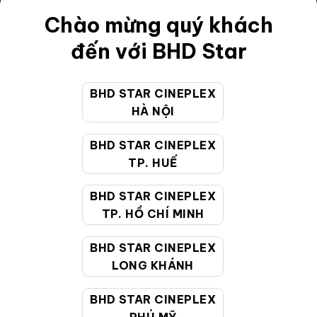
Chào mừng quý khách
Điều khoản
đến với BHD Star
Hướng dẫn đặt vé trực tuyến
Quy định và chính sách chung
BHD STAR CINEPLEX
Chính sách bảo vệ thông tin cá nhân của người tiêu
HÀ NỘI
dùng
BHD STAR CINEPLEX
TP. HUẾ
CHĂM SÓC KHÁCH HÀNG
BHD STAR CINEPLEX
TP. HỒ CHÍ MINH
Hotline:
19002099
Giờ làm việc:
9:00 - 22:00 (Tất cả các ngày bao
BHD STAR CINEPLEX
gồm cả Lễ, Tết)
LONG KHÁNH
Email hỗ trợ:
cskh@bhdstar.vn
BHD STAR CINEPLEX
MẠNG XÃ HỘI