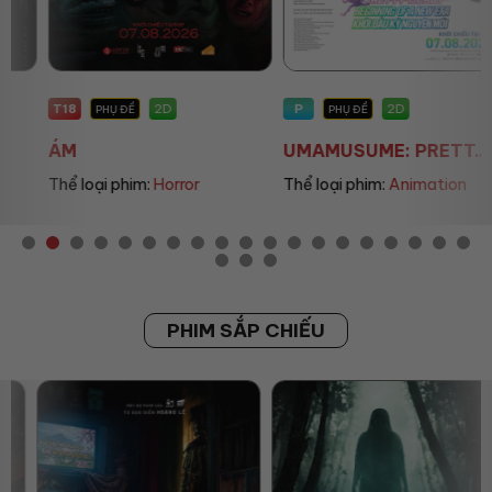
T18
P
2D
2D
PHỤ ĐỀ
PHỤ ĐỀ
ÁM
UMAMUSUME: PRETT...
Thể loại phim:
Horror
Thể loại phim:
Animation
PHIM SẮP CHIẾU