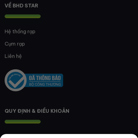
VỀ BHD STAR
Hệ thống rạp
Cụm rạp
Liên hệ
QUY ĐỊNH & ĐIỀU KHOẢN
Quy định thành viên