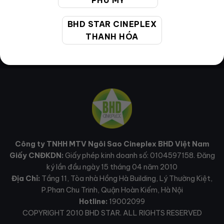
PHÚ MỸ
BHD STAR CINEPLEX
THANH HÓA
Công ty TNHH MTV Ngôi Sao Cineplex BHD Việt Nam
Giấy CNĐKDN:
Giấy phép kinh doanh số: 0104597158. Đăng
ký lần đầu ngày 15 tháng 04 năm 2010
Địa Chỉ:
Tầng 11, Tòa nhà Hồng Hà Building, Lý Thường Kiệt,
P.Phan Chu Trinh, Quận Hoàn Kiếm, Hà Nội
Hotline:
19002099
COPYRIGHT 2010 BHD STAR. ALL RIGHTS RESERVED