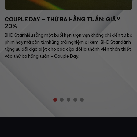
COUPLE DAY – THỨ BA HẰNG TUẦN: GIẢM
20%
BHD Star hiểu rằng một buổi hẹn trọn vẹn không chỉ đến từ bộ
phim hay mà còn từ những trải nghiệm đi kèm, BHD Star dành
tặng ưu đãi đặc biệt cho các cặp đôi là thành viên thân thiết
vào thứ ba hằng tuần – Couple Day.