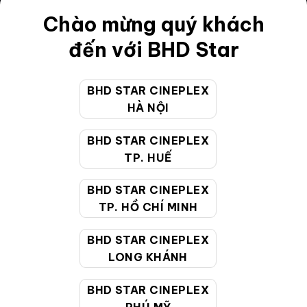
Điều khoản
Chào mừng quý khách
Hướng dẫn đặt vé trực tuyến
đến với BHD Star
Quy định và chính sách chung
BHD STAR CINEPLEX
Chính sách bảo vệ thông tin cá nhân của người tiêu
HÀ NỘI
dùng
BHD STAR CINEPLEX
CHĂM SÓC KHÁCH HÀNG
TP. HUẾ
BHD STAR CINEPLEX
Hotline:
19002099
TP. HỒ CHÍ MINH
Giờ làm việc:
9:00 - 22:00 (Tất cả các ngày bao
BHD STAR CINEPLEX
gồm cả Lễ, Tết)
LONG KHÁNH
Email hỗ trợ:
cskh@bhdstar.vn
MẠNG XÃ HỘI
BHD STAR CINEPLEX