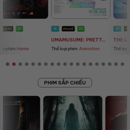
P
P
2D
2D
PHỤ ĐỀ
PHỤ ĐỀ/LỒNG TIẾNG
UMAMUSUME: PRETT...
THE LAND OF SOME...
Thể loại phim:
Animation
Thể loại phim:
Animation
PHIM SẮP CHIẾU