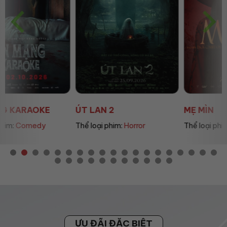
ÚT LAN 2
MẸ MÌN
Thể loại phim:
Horror
Thể loại phim:
Drama
ƯU ĐÃI ĐẶC BIỆT