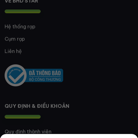
VỀ BHD STAR
Hệ thống rạp
Cụm rạp
Liên hệ
QUY ĐỊNH & ĐIỀU KHOẢN
Quy định thành viên