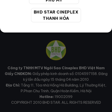
PHÚ MỸ
BHD STAR CINEPLEX
THANH HÓA
Công ty TNHH MTV Ngôi Sao Cineplex BHD Việt Nam
Giấy CNĐKDN:
Giấy phép kinh doanh số: 0104597158. Đăng
ký lần đầu ngày 15 tháng 04 năm 2010
Địa Chỉ:
Tầng 11, Tòa nhà Hồng Hà Building, Lý Thường Kiệt,
P.Phan Chu Trinh, Quận Hoàn Kiếm, Hà Nội
Hotline:
19002099
COPYRIGHT 2010 BHD STAR. ALL RIGHTS RESERVED