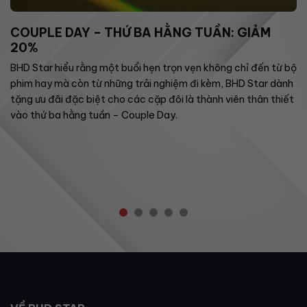
COUPLE DAY – THỨ BA HẰNG TUẦN: GIẢM
20%
BHD Star hiểu rằng một buổi hẹn trọn vẹn không chỉ đến từ bộ
phim hay mà còn từ những trải nghiệm đi kèm, BHD Star dành
tặng ưu đãi đặc biệt cho các cặp đôi là thành viên thân thiết
vào thứ ba hằng tuần – Couple Day.