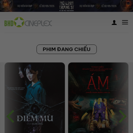
Skip
to
content
PHIM ĐANG CHIẾU