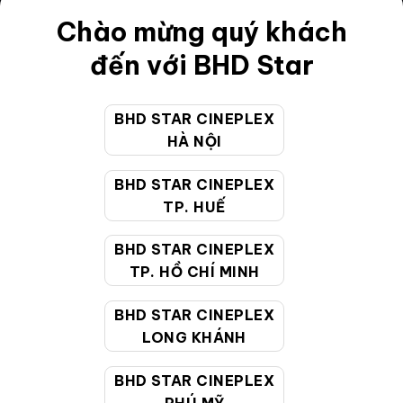
Chào mừng quý khách
Điều khoản
đến với BHD Star
Hướng dẫn đặt vé trực tuyến
Quy định và chính sách chung
BHD STAR CINEPLEX
Chính sách bảo vệ thông tin cá nhân của người tiêu
HÀ NỘI
dùng
BHD STAR CINEPLEX
TP. HUẾ
CHĂM SÓC KHÁCH HÀNG
BHD STAR CINEPLEX
TP. HỒ CHÍ MINH
Hotline:
19002099
Giờ làm việc:
9:00 - 22:00 (Tất cả các ngày bao
BHD STAR CINEPLEX
gồm cả Lễ, Tết)
LONG KHÁNH
Email hỗ trợ:
cskh@bhdstar.vn
BHD STAR CINEPLEX
MẠNG XÃ HỘI