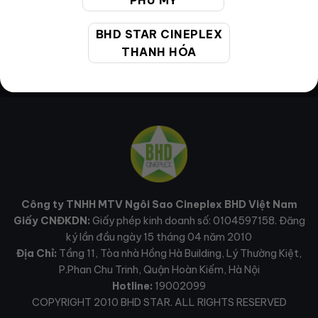
PHÚ MỸ
BHD STAR CINEPLEX
THANH HÓA
Công ty TNHH MTV Ngôi Sao Cineplex BHD Việt Nam
Giấy CNĐKDN:
Giấy phép kinh doanh số: 0104597158. Đăng
ký lần đầu ngày 15 tháng 04 năm 2010
Địa Chỉ:
Tầng 11, Tòa nhà Hồng Hà Building, Lý Thường Kiệt,
P.Phan Chu Trinh, Quận Hoàn Kiếm, Hà Nội
Hotline:
19002099
COPYRIGHT 2010 BHD STAR. ALL RIGHTS RESERVED