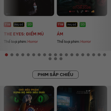
T18
T18
2D
2D
PHỤ ĐỀ
PHỤ ĐỀ
THE EYES: ĐIỂM MÙ
ÁM
Thể loại phim:
Horror
Thể loại phim:
Horror
PHIM SẮP CHIẾU