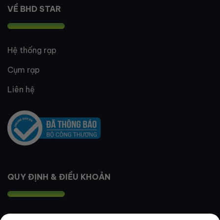
VỀ BHD STAR
Hệ thống rạp
Cụm rạp
Liên hệ
QUY ĐỊNH & ĐIỀU KHOẢN
Quy định thành viên