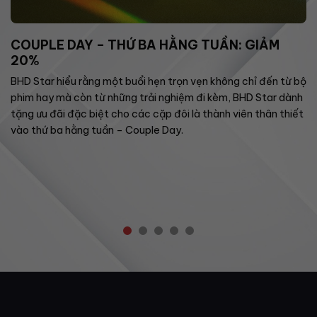
COUPLE DAY – THỨ BA HẰNG TUẦN: GIẢM
20%
BHD Star hiểu rằng một buổi hẹn trọn vẹn không chỉ đến từ bộ
phim hay mà còn từ những trải nghiệm đi kèm, BHD Star dành
tặng ưu đãi đặc biệt cho các cặp đôi là thành viên thân thiết
vào thứ ba hằng tuần – Couple Day.