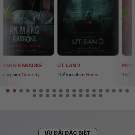
ÚT LAN 2
MẸ MÌN
Thể loại phim:
Horror
Thể loại phim:
Drama
ƯU ĐÃI ĐẶC BIỆT