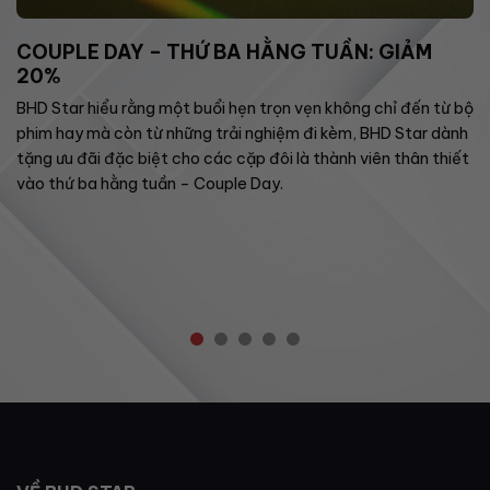
COUPLE DAY – THỨ BA HẰNG TUẦN: GIẢM
20%
BHD Star hiểu rằng một buổi hẹn trọn vẹn không chỉ đến từ bộ
phim hay mà còn từ những trải nghiệm đi kèm, BHD Star dành
tặng ưu đãi đặc biệt cho các cặp đôi là thành viên thân thiết
vào thứ ba hằng tuần – Couple Day.