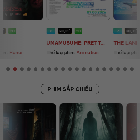
P
P
2D
2D
PHỤ ĐỀ
PHỤ ĐỀ/LỒNG TIẾNG
UMAMUSUME: PRETT...
THE LAND OF SOME...
Thể loại phim:
Animation
Thể loại phim:
Animation
PHIM SẮP CHIẾU