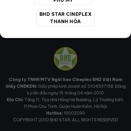
PHÚ MỸ
BHD STAR CINEPLEX
THANH HÓA
Công ty TNHH MTV Ngôi Sao Cineplex BHD Việt Nam
Giấy CNĐKDN:
Giấy phép kinh doanh số: 0104597158. Đăng
ký lần đầu ngày 15 tháng 04 năm 2010
Địa Chỉ:
Tầng 11, Tòa nhà Hồng Hà Building, Lý Thường Kiệt,
P.Phan Chu Trinh, Quận Hoàn Kiếm, Hà Nội
Hotline:
19002099
COPYRIGHT 2010 BHD STAR. ALL RIGHTS RESERVED