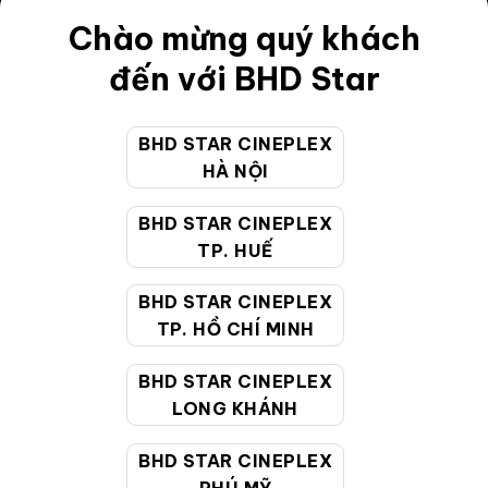
Điều khoản
Chào mừng quý khách
Hướng dẫn đặt vé trực tuyến
đến với BHD Star
Quy định và chính sách chung
BHD STAR CINEPLEX
Chính sách bảo vệ thông tin cá nhân của người tiêu
HÀ NỘI
dùng
BHD STAR CINEPLEX
CHĂM SÓC KHÁCH HÀNG
TP. HUẾ
BHD STAR CINEPLEX
Hotline:
19002099
TP. HỒ CHÍ MINH
Giờ làm việc:
9:00 - 22:00 (Tất cả các ngày bao
BHD STAR CINEPLEX
gồm cả Lễ, Tết)
LONG KHÁNH
Email hỗ trợ:
cskh@bhdstar.vn
MẠNG XÃ HỘI
BHD STAR CINEPLEX