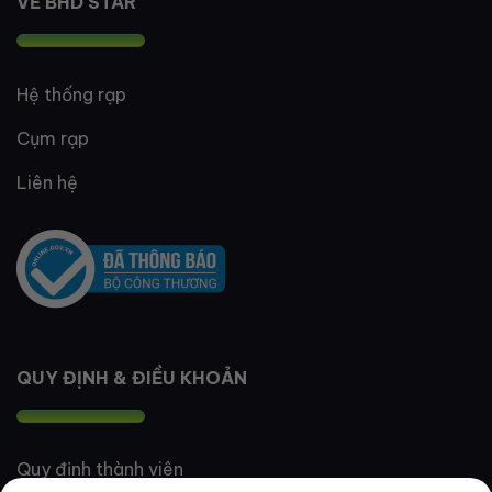
VỀ BHD STAR
Hệ thống rạp
Cụm rạp
Liên hệ
QUY ĐỊNH & ĐIỀU KHOẢN
Quy định thành viên