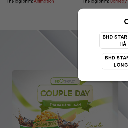
Thể loại phim:
Comedy
Thể loại phim:
Horror
C
BHD STAR
HÀ
BHD STA
LONG