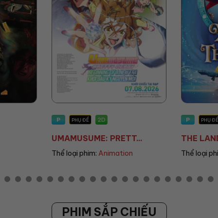
P
T13
2D
PHỤ ĐỀ/LỒNG TIẾNG
PH
TT...
THE LAND OF SOME...
DEAR Y
ion
Thể loại phim:
Animation
Thể loại
PHIM SẮP CHIẾU