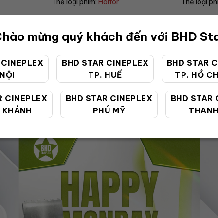
Thể loại phim:
Drama
Thể loại
hào mừng quý khách đến với BHD St
 CINEPLEX
BHD STAR CINEPLEX
BHD STAR C
 NỘI
TP. HUẾ
TP. HỒ CH
ƯU ĐÃI ĐẶC BIỆT
R CINEPLEX
BHD STAR CINEPLEX
BHD STAR 
 KHÁNH
PHÚ MỸ
THANH