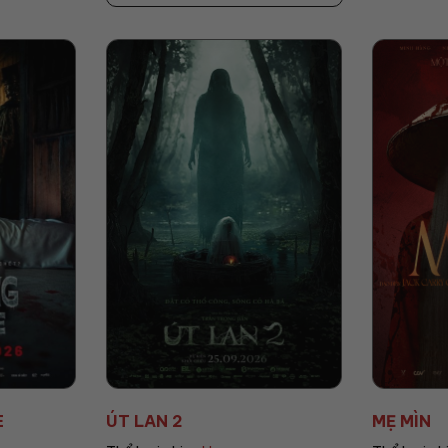
MẸ MÌN
AGITO: