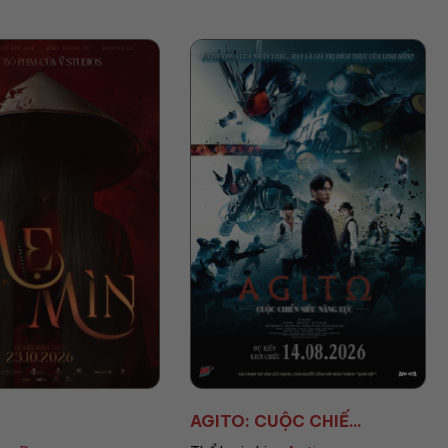
 CUỘC CHIẾ...
AVENGERS: DOOMSD...