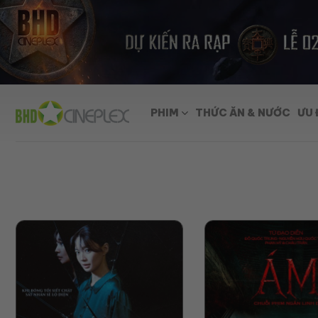
Skip
to
content
PHIM
THỨC ĂN & NƯỚC
ƯU 