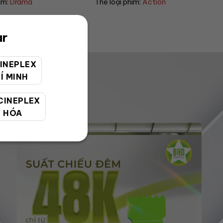
 phim:
Action
Thể loại phim:
Sci-fi
ar
INEPLEX
Í MINH
CINEPLEX
 HÓA