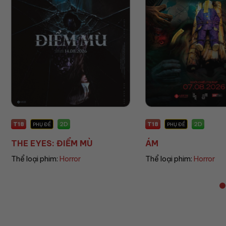
T18
P
2D
2D
PHỤ ĐỀ
PHỤ ĐỀ
ÁM
UMAMUSUME: PRE
Thể loại phim:
Horror
Thể loại phim:
Animat