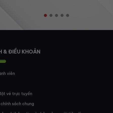
H & ĐIỀU KHOẢN
ành viên
ặt vé trực tuyến
 chính sách chung