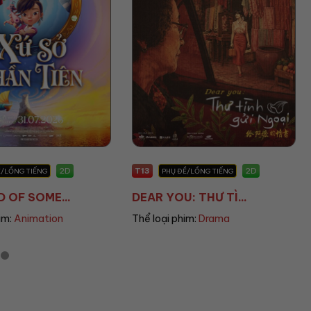
T13
2D
2D
Ụ ĐỀ/LỒNG TIẾNG
PHỤ ĐỀ
OU: THƯ TÌ...
THE END OF OAK S...
 phim:
Drama
Thể loại phim:
Sci-fi