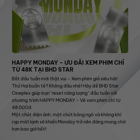
HAPPY MONDAY – ƯU ĐÃI XEM PHIM CHỈ
TỪ 48K TẠI BHD STAR
Bắt đầu tuần mới thật vui – Xem phim giá siêu hời!
Thứ Hai buồn tẻ? Không đâu nhé! Hãy để BHD Star
Cineplex giúp bạn “reset năng lượng” đầu tuần với
chương trình HAPPY MONDAY – Vé xem phim chỉ từ
48.000đ.
Một chút điện ảnh, một chút bỏng ngô và không khí
rạp mát lạnh sẽ khiến Monday trở nên đáng mong chờ
hơn bao giờ hết!