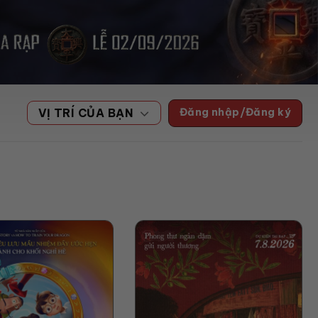
Đăng nhập/Đăng ký
VỊ TRÍ CỦA BẠN