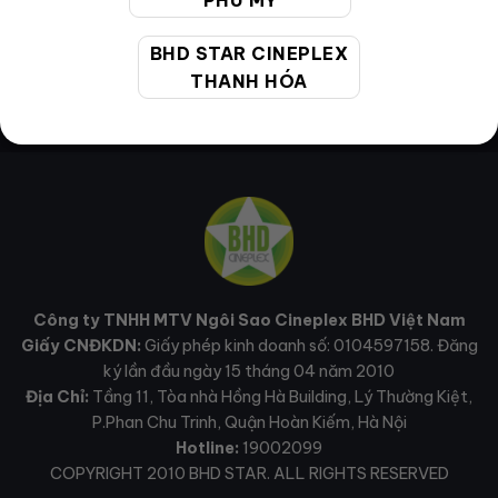
PHÚ MỸ
BHD STAR CINEPLEX
THANH HÓA
Công ty TNHH MTV Ngôi Sao Cineplex BHD Việt Nam
Giấy CNĐKDN:
Giấy phép kinh doanh số: 0104597158. Đăng
ký lần đầu ngày 15 tháng 04 năm 2010
Địa Chỉ:
Tầng 11, Tòa nhà Hồng Hà Building, Lý Thường Kiệt,
P.Phan Chu Trinh, Quận Hoàn Kiếm, Hà Nội
Hotline:
19002099
COPYRIGHT 2010 BHD STAR. ALL RIGHTS RESERVED