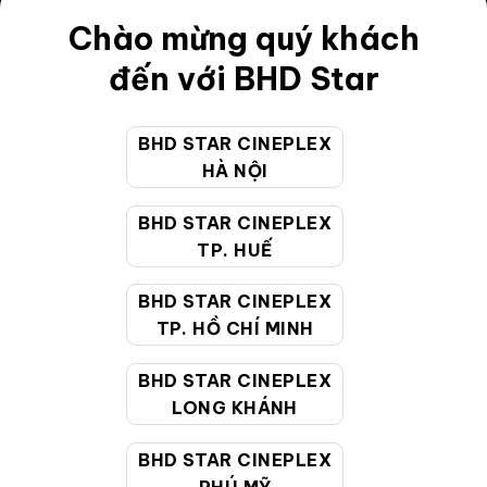
Chào mừng quý khách
Điều khoản
đến với BHD Star
Hướng dẫn đặt vé trực tuyến
Quy định và chính sách chung
BHD STAR CINEPLEX
Chính sách bảo vệ thông tin cá nhân của người tiêu
HÀ NỘI
dùng
BHD STAR CINEPLEX
TP. HUẾ
CHĂM SÓC KHÁCH HÀNG
BHD STAR CINEPLEX
TP. HỒ CHÍ MINH
Hotline:
19002099
Giờ làm việc:
9:00 - 22:00 (Tất cả các ngày bao
BHD STAR CINEPLEX
gồm cả Lễ, Tết)
LONG KHÁNH
Email hỗ trợ:
cskh@bhdstar.vn
BHD STAR CINEPLEX
MẠNG XÃ HỘI