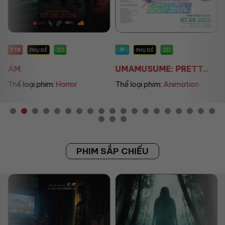
T18
P
2D
2D
PHỤ ĐỀ
PHỤ ĐỀ
ÁM
UMAMUSUME: PRETT...
Thể loại phim:
Horror
Thể loại phim:
Animation
PHIM SẮP CHIẾU