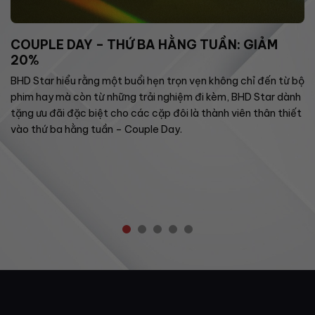
COUPLE DAY – THỨ BA HẰNG TUẦN: GIẢM
20%
BHD Star hiểu rằng một buổi hẹn trọn vẹn không chỉ đến từ bộ
phim hay mà còn từ những trải nghiệm đi kèm, BHD Star dành
tặng ưu đãi đặc biệt cho các cặp đôi là thành viên thân thiết
vào thứ ba hằng tuần – Couple Day.