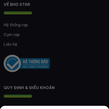
VỀ BHD STAR
Hệ thống rạp
Cụm rạp
Liên hệ
QUY ĐỊNH & ĐIỀU KHOẢN
Quy định thành viên